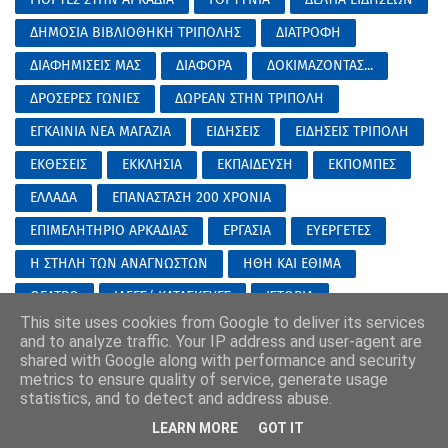
ΔΗΜΟΣΙΑ ΒΙΒΛΙΟΘΗΚΗ ΤΡΙΠΟΛΗΣ
ΔΙΑΤΡΟΦΗ
ΔΙΑΦΗΜΙΣΕΙΣ ΜΑΣ
ΔΙΑΦΟΡΑ
ΔΟΚΙΜΑΖΟΝΤΑΣ...
ΔΡΟΣΕΡΕΣ ΓΩΝΙΕΣ
ΔΩΡΕΑΝ ΣΤΗΝ ΤΡΙΠΟΛΗ
ΕΓΚΑΙΝΙΑ ΝΕΑ ΜΑΓΑΖΙΑ
ΕΙΔΗΣΕΙΣ
ΕΙΔΗΣΕΙΣ ΤΡΙΠΟΛΗ
ΕΚΘΕΣΕΙΣ
ΕΚΚΛΗΣΙΑ
ΕΚΠΑΙΔΕΥΣΗ
ΕΚΠΟΜΠΕΣ
ΕΛΛΑΔΑ
ΕΠΑΝΑΣΤΑΣΗ 200 ΧΡΟΝΙΑ
ΕΠΙΜΕΛΗΤΗΡΙΟ ΑΡΚΑΔΙΑΣ
ΕΡΓΑΣΙΑ
ΕΥΕΡΓΕΤΕΣ
Η ΣΤΗΛΗ ΤΩΝ ΑΝΑΓΝΩΣΤΩΝ
ΗΘΗ ΚΑΙ ΕΘΙΜΑ
ΘΕΑΤΡΟ
ΙΔΕΕΣ/ ΚΑΤΑΣΚΕΥΕΣ
ΙΣΤΟΡΙΑ
This site uses cookies from Google to deliver its services
ΙΣΤΟΡΙΑ ΤΡΙΠΟΛΗΣ
ΚΑΙΡΟΣ
ΚΗΔΕΙΕΣ ΜΝΗΜΟΣΥΝΑ
and to analyze traffic. Your IP address and user-agent are
shared with Google along with performance and security
ΚΙΝΗΜΑΤΟΓΡΑΦΟΣ
ΚΟΙΝΩΝΙΚΑ
metrics to ensure quality of service, generate usage
ΚΟΙΝΩΝΙΚΕΣ ΔΟΜΕΣ ΔΗΜΟΥ
ΚΟΡΙΝΘΟΣ
ΚΟΣΜΟΣ
statistics, and to detect and address abuse.
LEARN MORE
GOT IT
ΛΑΚΩΝΙΑ
ΜΕΓΑΛΟΠΟΛΗ
ΜΕΣΑ ΣΤΗΝ ΠΟΛΗ.....