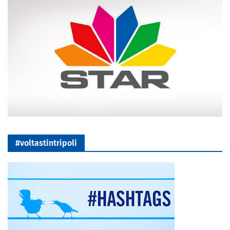
#voltastintripoli