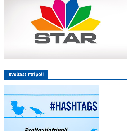
#voltastintripoli