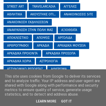
STREET ART
TRAVELARCADIA
ΑΓΓΕΛΙΕΣ
ΑΘΛΗΤΙΚΑ
ΑΚΟΥΣΤΗΚΕ ΟΤΙ...
ΑΝΑΚΟΙΝΩΣΕΙΣ SITE
ΑΝΑΚΟΙΝΩΣΗ ΕΚΔΗΛΩΣΕΩΝ
ΑΝΑΚΥΚΛΩΣΗ ΣΤΗΝ ΠΟΛΗ ΜΑΣ
ΑΞΙΟΘΕΑΤΑ
ΑΠΟΚΛΕΙΣΤΙΚΟ
ΑΠΟΨΕΙΣ
ΑΡΓΟΛΙΔΑ
ΑΡΘΡΟΓΡΑΦΟΙ
ΑΡΚΑΔΙΑ
ΑΡΚΑΔΙΚΑ ΜΟΥΣΕΙΑ
ΑΡΚΑΔΙΚΑ ΠΡΟΙΟΝΤΑ
ΑΡΚΑΔΙΚΑ ΠΡΟΣΩΠΑ
ΑΡΚΑΔΙΚΑ ΧΩΡΙΑ
ΑΣΤΡΟΛΟΓΙΑ
ΑΣΤΥΝΟΜΙΚΟ ΡΕΠΟΡΤΑΖ
ΑΦΙΕΡΩΜΑ
This site uses cookies from Google to deliver its services
ΑΧΡΗΣΤΗ ΠΛΗΡΟΦΟΡΙΑ ΗΜΕΡΑΣ
ΒΙΒΛΙΑ
and to analyze traffic. Your IP address and user-agent are
ΒΟΡΕΙΑ ΚΥΝΟΥΡΙΑ
ΒΡΑΔΥΝΗ ΑΝΑΦΟΡΑ...
shared with Google along with performance and security
metrics to ensure quality of service, generate usage
ΓΑΜΟΙ ΒΑΠΤΙΣΕΙΣ
ΓΕΝΙΚΕΣ ΕΙΔΗΣΕΙΣ
statistics, and to detect and address abuse.
ΓΙΟΡΤΕΣ ΣΤΗΝ ΑΡΚΑΔΙΑ
ΓΟΡΤΥΝΙΑ
ΔΕΛΤΙΑ ΕΙΔΗΣΕΩΝ
LEARN MORE
GOT IT