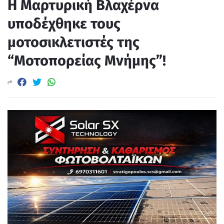
Η Μαρτυρική Βλαχέρνα
υποδέχθηκε τους
μοτοσικλετιστές της
“Μοτοπορείας Μνήμης”!