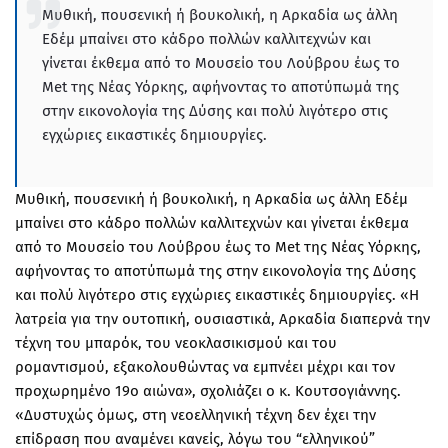
Μυθική, πουσενική ή βουκολική, η Αρκαδία ως άλλη
Εδέμ μπαίνει στο κάδρο πολλών καλλιτεχνών και
γίνεται έκθεμα από το Μουσείο του Λούβρου έως το
Μet της Νέας Υόρκης, αφήνοντας το αποτύπωμά της
στην εικονολογία της Δύσης και πολύ λιγότερο στις
εγχώριες εικαστικές δημιουργίες.
Μυθική, πουσενική ή βουκολική, η Αρκαδία ως άλλη Εδέμ
μπαίνει στο κάδρο πολλών καλλιτεχνών και γίνεται έκθεμα
από το Μουσείο του Λούβρου έως το Met της Νέας Υόρκης,
αφήνοντας το αποτύπωμά της στην εικονολογία της Δύσης
και πολύ λιγότερο στις εγχώριες εικαστικές δημιουργίες. «Η
λατρεία για την ουτοπική, ουσιαστικά, Αρκαδία διαπερνά την
τέχνη του μπαρόκ, του νεοκλασικισμού και του
ρομαντισμού, εξακολουθώντας να εμπνέει μέχρι και τον
προχωρημένο 19ο αιώνα», σχολιάζει ο κ. Κουτσογιάννης.
«Δυστυχώς όμως, στη νεοελληνική τέχνη δεν έχει την
επίδραση που αναμένει κανείς, λόγω του “ελληνικού”