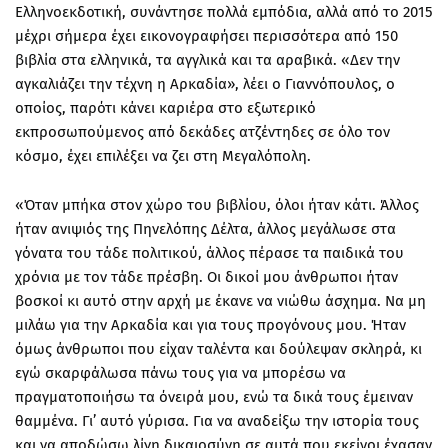
Ελληνοεκδοτική, συνάντησε πολλά εμπόδια, αλλά από το 2015
μέχρι σήμερα έχει εικονογραφήσει περισσότερα από 150
βιβλία στα ελληνικά, τα αγγλικά και τα αραβικά. «Δεν την
αγκαλιάζει την τέχνη η Αρκαδία», λέει ο Γιαννόπουλος, ο
οποίος, παρότι κάνει καριέρα στο εξωτερικό
εκπροσωπούμενος από δεκάδες ατζέντηδες σε όλο τον
κόσμο, έχει επιλέξει να ζει στη Μεγαλόπολη.
«Όταν μπήκα στον χώρο του βιβλίου, όλοι ήταν κάτι. Άλλος
ήταν ανιψιός της Πηνελόπης Δέλτα, άλλος μεγάλωσε στα
γόνατα του τάδε πολιτικού, άλλος πέρασε τα παιδικά του
χρόνια με τον τάδε πρέσβη. Οι δικοί μου άνθρωποι ήταν
βοσκοί κι αυτό στην αρχή με έκανε να νιώθω άσχημα. Να μη
μιλάω για την Αρκαδία και για τους προγόνους μου. Ήταν
όμως άνθρωποι που είχαν ταλέντα και δούλεψαν σκληρά, κι
εγώ σκαρφάλωσα πάνω τους για να μπορέσω να
πραγματοποιήσω τα όνειρά μου, ενώ τα δικά τους έμειναν
θαμμένα. Γι’ αυτό γύρισα. Για να αναδείξω την ιστορία τους
και να αποδώσω λίγη δικαιοσύνη σε αυτά που εκείνοι έχασαν