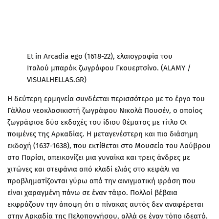
Et in Arcadia ego (1618-22), ελαιογραφία του
Ιταλού μπαρόκ ζωγράφου Γκουερτσίνο. (ALAMY /
VISUALHELLAS.GR)
Η δεύτερη ερμηνεία συνδέεται περισσότερο με το έργο του
Γάλλου νεοκλασικιστή ζωγράφου Νικολά Πουσέν, ο οποίος
ζωγράφισε δύο εκδοχές του ίδιου θέματος με τίτλο Οι
ποιμένες της Αρκαδίας. Η μεταγενέστερη και πιο διάσημη
εκδοχή (1637-1638), που εκτίθεται στο Μουσείο του Λούβρου
στο Παρίσι, απεικονίζει μια γυναίκα και τρεις άνδρες με
χιτώνες και στεφάνια από κλαδί ελιάς στο κεφάλι να
προβληματίζονται γύρω από την αινιγματική φράση που
είναι χαραγμένη πάνω σε έναν τάφο. Πολλοί βέβαια
εκφράζουν την άποψη ότι ο πίνακας αυτός δεν αναφέρεται
στην Αρκαδία της Πελοποννήσου, αλλά σε έναν τόπο ιδεατό.