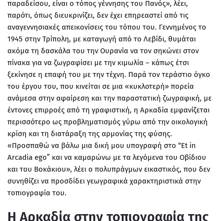
παραδείσου, είναι ο τόπος γέννησης του Πανός», λέει,
παρότι, όπως διευκρινίζει, δεν έχει επηρεαστεί από τις
αναγεννησιακές απεικονίσεις του τόπου του. Γεννημένος το
1945 στην Τρίπολη, με καταγωγή από το Λεβίδι, θυμάται
ακόμα τη δασκάλα του την Ουρανία να τον σηκώνει στον
πίνακα για να ζωγραφίσει με την κιμωλία – κάπως έτσι
ξεκίνησε η επαφή του με την τέχνη. Παρά τον τεράστιο όγκο
του έργου του, που κινείται σε μια «κυκλοτερή» πορεία
ανάμεσα στην αφαίρεση και την παραστατική ζωγραφική, με
έντονες επιρροές από τη γραφιστική, η Αρκαδία εμφανίζεται
περισσότερο ως προβληματισμός γύρω από την οικολογική
κρίση και τη διατάραξη της αρμονίας της φύσης.
«Προσπαθώ να βάλω μια δική μου υπογραφή στο “Εt in
Αrcadia ego” και να καμαρώνω με τα λεγόμενα του Οβίδιου
και του Βοκάκιου», λέει ο πολυπράγμων εικαστικός, που δεν
συνηθίζει να προσδίδει γεωγραφικά χαρακτηριστικά στην
τοπιογραφία του.
Η Αρκαδία στην τοπιογραφία της