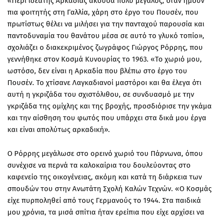
«Περί ιδεατής Αρκαδίας άκουσα πολύ μεγάλος, όταν ήμουν
πια φοιτητής στη Γαλλία, χάρη στο έργο του Πουσέν, που
πρωτίστως θέλει να μιλήσει για την πανταχού παρουσία και
παντοδυναμία του θανάτου μέσα σε αυτό το γλυκό τοπίο»,
σχολιάζει ο διακεκριμένος ζωγράφος Γιώργος Ρόρρης, που
γεννήθηκε στον Κοσμά Κυνουρίας το 1963. «Το χωριό μου,
ωστόσο, δεν είναι η Αρκαδία που βλέπω στο έργο του
Πουσέν. Το χτίσανε Λαγκαδιανοί μαστόροι και θα έλεγα ότι
αυτή η γκριζάδα του σχιστόλιθου, σε συνδυασμό με την
γκριζάδα της ομίχλης και της βροχής, προσδιόρισε την γκάμα
και την αίσθηση του φωτός που υπάρχει στα δικά μου έργα
και είναι απολύτως αρκαδική».
Ο Ρόρρης μεγάλωσε στο ορεινό χωριό του Πάρνωνα, όπου
συνέχισε να περνά τα καλοκαίρια του δουλεύοντας στο
καφενείο της οικογένειας, ακόμη και κατά τη διάρκεια των
σπουδών του στην Ανωτάτη Σχολή Καλών Τεχνών. «Ο Κοσμάς
είχε πυρποληθεί από τους Γερμανούς το 1944. Στα παιδικά
μου χρόνια, τα μισά σπίτια ήταν ερείπια που είχε αρχίσει να