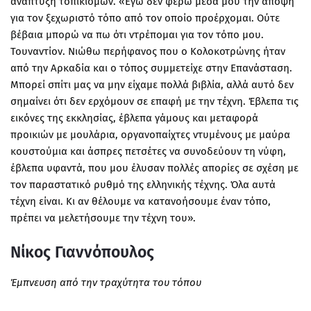
ανάπτυξη τοπικισμών. «Εγώ δεν φέρω μέσα μου την άποψη
για τον ξεχωριστό τόπο από τον οποίο προέρχομαι. Ούτε
βέβαια μπορώ να πω ότι ντρέπομαι για τον τόπο μου.
Τουναντίον. Νιώθω περήφανος που ο Κολοκοτρώνης ήταν
από την Αρκαδία και ο τόπος συμμετείχε στην Επανάσταση.
Μπορεί σπίτι μας να μην είχαμε πολλά βιβλία, αλλά αυτό δεν
σημαίνει ότι δεν ερχόμουν σε επαφή με την τέχνη. Έβλεπα τις
εικόνες της εκκλησίας, έβλεπα γάμους και μεταφορά
προικιών με μουλάρια, οργανοπαίχτες ντυμένους με μαύρα
κουστούμια και άσπρες πετσέτες να συνοδεύουν τη νύφη,
έβλεπα υφαντά, που μου έλυσαν πολλές απορίες σε σχέση με
τον παραστατικό ρυθμό της ελληνικής τέχνης. Όλα αυτά
τέχνη είναι. Κι αν θέλουμε να κατανοήσουμε έναν τόπο,
πρέπει να μελετήσουμε την τέχνη του».
Νίκος Γιαννόπουλος
Έμπνευση από την τραχύτητα του τόπου