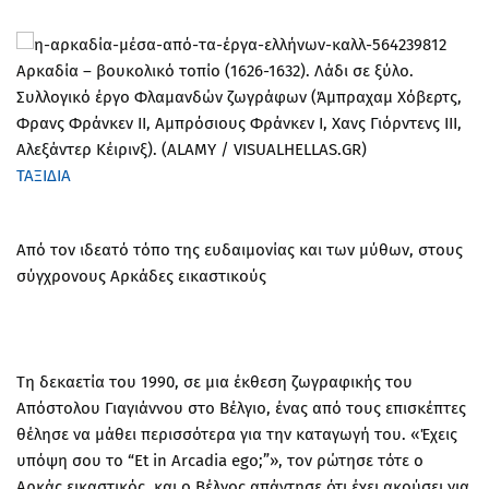
Αρκαδία – βουκολικό τοπίο (1626-1632). Λάδι σε ξύλο.
Συλλογικό έργο Φλαμανδών ζωγράφων (Άμπραχαμ Χόβερτς,
Φρανς Φράνκεν ΙΙ, Αμπρόσιους Φράνκεν Ι, Χανς Γιόρντενς ΙΙΙ,
Αλεξάντερ Κέιρινξ). (ALAMY / VISUALHELLAS.GR)
ΤΑΞΙΔΙΑ
Από τον ιδεατό τόπο της ευδαιμονίας και των μύθων, στους
σύγχρονους Αρκάδες εικαστικούς
Τη δεκαετία του 1990, σε μια έκθεση ζωγραφικής του
Απόστολου Γιαγιάννου στο Βέλγιο, ένας από τους επισκέπτες
θέλησε να μάθει περισσότερα για την καταγωγή του. «Έχεις
υπόψη σου το “Et in Arcadia ego;”», τον ρώτησε τότε ο
Αρκάς εικαστικός, και ο Βέλγος απάντησε ότι έχει ακούσει για