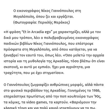
Ο εικονογράφος Νίκος Γιαννόπουλος στη
Μεγαλόπολη, όπου ζει και εργάζεται.
(Φωτογραφία: Περικλής Μεράκος)
«Η φράση “Et in Arcadia ego” με χαρακτηρίζει, αλλά με τον
δικό μου τρόπο», λέει ο πολυβραβευμένος εικονογράφος
παιδικών βιβλίων Νίκος Γιαννόπουλος, που επέστρεψε
πρόσφατα στη Μεγαλόπολη, από όπου κατάγεται, για να
ξαναβρεί τον εαυτό του, όπως λέει. «Όσο μελετώ την αρχαία
ιστορία και τη μυθολογία της Αρκαδίας, τόσο βλέπω ότι είναι
σκοτεινή, κι αυτό με εμπνέει. Έχει μια αγριότητα, μια
τραχύτητα, που με έχει στιγματίσει».
Ο Γιαννόπουλος ζωγραφίζει ανθρώπινες μορφές, αλλά πάντα
στο φυσικό περιβάλλον της Αρκαδίας. Γεννημένος το 1986,
επηρεάστηκε πρωτίστως από την ποπ κουλτούρα των ’90ς,
τα κόμικς, τα video games, τα καρτούν. «Βαριόμουν την
κλασική τέχνη και για πολύ καιρό ντρεπόμουν να το πω.