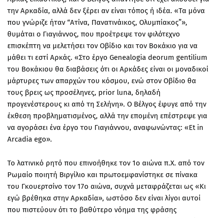
την Αρκαδία, αλλά δεν ξέρει αν είναι τόπος ή ιδέα. «Τα μόνα
που γνώριζε ήταν “Ατίνα, Πανατινάικος, Ολυμπίακος”»,
θυμάται ο Γιαγιάννος, που προέτρεψε τον φιλότεχνο
επισκέπτη να μελετήσει τον Οβίδιο και τον Βοκάκιο για να
μάθει τι εστί Αρκάς. «Στο έργο Genealogia deorum gentilium
του Βοκάκιου θα διαβάσεις ότι οι Αρκάδες είναι οι μοναδικοί
μάρτυρες των απαρχών του κόσμου, ενώ στον Οβίδιο θα
τους βρεις ως προσέληνες, prior luna, δηλαδή
προγενέστερους κι από τη Σελήνη». Ο Βέλγος έφυγε από την
έκθεση προβληματισμένος, αλλά την επομένη επέστρεψε για
να αγοράσει ένα έργο του Γιαγιάννου, αναφωνώντας: «Et in
Arcadia ego».
Το λατινικό ρητό που επινοήθηκε τον 1ο αιώνα π.Χ. από τον
Ρωμαίο ποιητή Βιργίλιο και πρωτοεμφανίστηκε σε πίνακα
του Γκουερτσίνο τον 17ο αιώνα, συχνά μεταφράζεται ως «Κι
εγώ βρέθηκα στην Αρκαδία», ωστόσο δεν είναι λίγοι αυτοί
που πιστεύουν ότι το βαθύτερο νόημα της φράσης