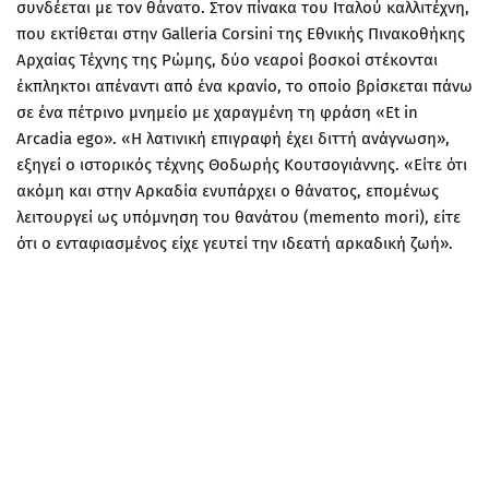
συνδέεται με τον θάνατο. Στον πίνακα του Ιταλού καλλιτέχνη,
που εκτίθεται στην Galleria Corsini της Εθνικής Πινακοθήκης
Αρχαίας Τέχνης της Ρώμης, δύο νεαροί βοσκοί στέκονται
έκπληκτοι απέναντι από ένα κρανίο, το οποίο βρίσκεται πάνω
σε ένα πέτρινο μνημείο με χαραγμένη τη φράση «Et in
Arcadia ego». «Η λατινική επιγραφή έχει διττή ανάγνωση»,
εξηγεί ο ιστορικός τέχνης Θοδωρής Κουτσογιάννης. «Είτε ότι
ακόμη και στην Αρκαδία ενυπάρχει ο θάνατος, επομένως
λειτουργεί ως υπόμνηση του θανάτου (memento mori), είτε
ότι ο ενταφιασμένος είχε γευτεί την ιδεατή αρκαδική ζωή».