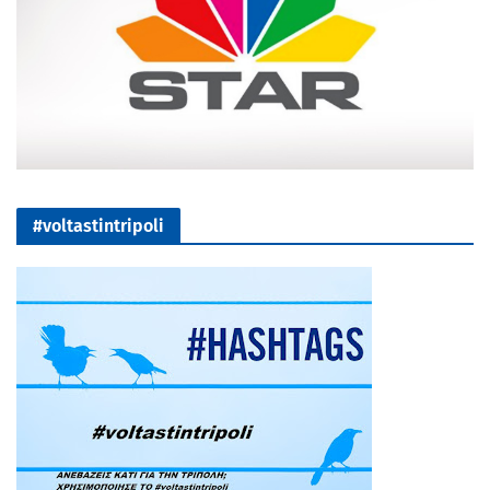
#voltastintripoli