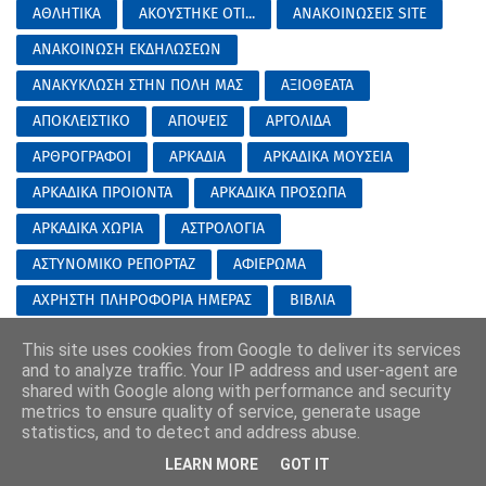
ΑΘΛΗΤΙΚΑ
ΑΚΟΥΣΤΗΚΕ ΟΤΙ...
ΑΝΑΚΟΙΝΩΣΕΙΣ SITE
ΑΝΑΚΟΙΝΩΣΗ ΕΚΔΗΛΩΣΕΩΝ
ΑΝΑΚΥΚΛΩΣΗ ΣΤΗΝ ΠΟΛΗ ΜΑΣ
ΑΞΙΟΘΕΑΤΑ
ΑΠΟΚΛΕΙΣΤΙΚΟ
ΑΠΟΨΕΙΣ
ΑΡΓΟΛΙΔΑ
ΑΡΘΡΟΓΡΑΦΟΙ
ΑΡΚΑΔΙΑ
ΑΡΚΑΔΙΚΑ ΜΟΥΣΕΙΑ
ΑΡΚΑΔΙΚΑ ΠΡΟΙΟΝΤΑ
ΑΡΚΑΔΙΚΑ ΠΡΟΣΩΠΑ
ΑΡΚΑΔΙΚΑ ΧΩΡΙΑ
ΑΣΤΡΟΛΟΓΙΑ
ΑΣΤΥΝΟΜΙΚΟ ΡΕΠΟΡΤΑΖ
ΑΦΙΕΡΩΜΑ
ΑΧΡΗΣΤΗ ΠΛΗΡΟΦΟΡΙΑ ΗΜΕΡΑΣ
ΒΙΒΛΙΑ
ΒΟΡΕΙΑ ΚΥΝΟΥΡΙΑ
ΒΡΑΔΥΝΗ ΑΝΑΦΟΡΑ...
This site uses cookies from Google to deliver its services
and to analyze traffic. Your IP address and user-agent are
ΓΑΜΟΙ ΒΑΠΤΙΣΕΙΣ
ΓΕΝΙΚΕΣ ΕΙΔΗΣΕΙΣ
shared with Google along with performance and security
ΓΙΟΡΤΕΣ ΣΤΗΝ ΑΡΚΑΔΙΑ
ΓΟΡΤΥΝΙΑ
ΔΕΛΤΙΑ ΕΙΔΗΣΕΩΝ
metrics to ensure quality of service, generate usage
statistics, and to detect and address abuse.
ΔΗΜΟΣΙΑ ΒΙΒΛΙΟΘΗΚΗ ΤΡΙΠΟΛΗΣ
ΔΙΑΤΡΟΦΗ
LEARN MORE
GOT IT
ΔΙΑΦΗΜΙΣΕΙΣ ΜΑΣ
ΔΙΑΦΟΡΑ
ΔΟΚΙΜΑΖΟΝΤΑΣ...