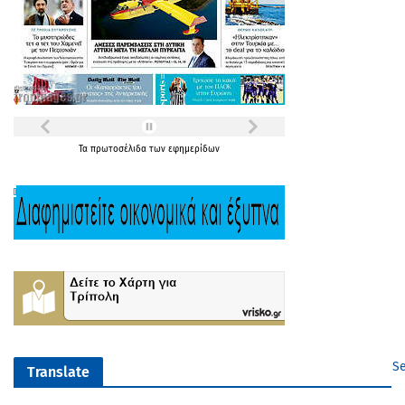
Τα
πρωτοσέλιδα
των
εφημερίδων
Se
Translate