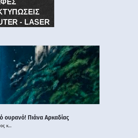
νό ουρανό! Πιάνα Αρκαδίας
νος κ…