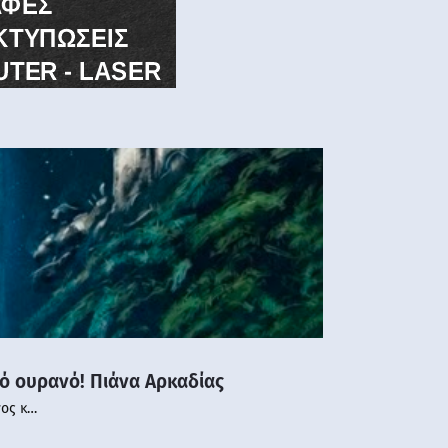
νό ουρανό! Πιάνα Αρκαδίας
νος κ…