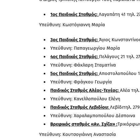
1ος Παιδικός Σταθμός:
Λαγοπάτη 41 τηλ. 2
Υπεύθυνη: Κωστόγιαννη Μαρία
3ος Παιδικός Σταθμός:
Άγιος Κωνσταντίνος
Υπεύθυνη: Παπαγεωργίου Μαρία
4ος Παιδικός Σταθμός:
Πελάγους 21 τηλ. 2
Υπεύθυνη: Φάκλαρη Σταματίνα
5ος Παιδικός Σταθμός:
Αποστολοπούλου 13
Υπεύθυνη: Φράγκου Γεωργία
Παιδικός Σταθμός Αλέας-Τεγέας:
Αλέα τηλ.
Υπεύθυνη: Κανελλοπούλου Ελένη
Παιδικός Σταθμός Λεβιδίου:
Λεβίδιτηλ. 27
Υπεύθυνη: Χαραλαμποπούλου Δέσποινα
Βρεφικός σταθμός «Αν. Σχίζα» :
Τρικόρφων
Υπεύθυνη: Κουτσογιάννη Αναστασία