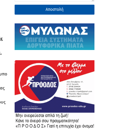
ές
.
τυπο
ίας
ους