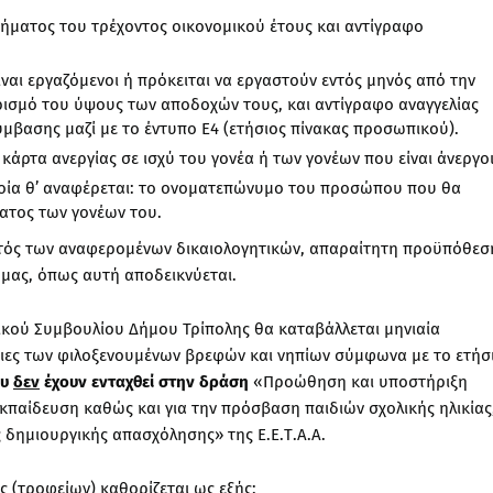
ήματος του τρέχοντος οικονομικού έτους και αντίγραφο
ίναι εργαζόμενοι ή πρόκειται να εργαστούν εντός μηνός από την
ισμό του ύψους των αποδοχών τους, και αντίγραφο αναγγελίας
μβασης μαζί με το έντυπο Ε4 (ετήσιος πίνακας προσωπικού).
κάρτα ανεργίας σε ισχύ του γονέα ή των γονέων που είναι άνεργοι
οία θ’ αναφέρεται: το ονοματεπώνυμο του προσώπου που θα
ατος των γονέων του.
κτός των αναφερομένων δικαιολογητικών, απαραίτητη προϋπόθεσ
 μας, όπως αυτή αποδεικνύεται.
κού Συμβουλίου Δήμου Τρίπολης θα καταβάλλεται μηνιαία
νειες των φιλοξενουμένων βρεφών και νηπίων σύμφωνα με το ετήσ
ου
δεν
έχουν
ενταχθεί στην δράση
«Προώθηση και υποστήριξη
εκπαίδευση καθώς και για την πρόσβαση παιδιών σχολικής ηλικίας
 δημιουργικής απασχόλησης» της Ε.Ε.Τ.Α.Α.
ς (τροφείων) καθορίζεται ως εξής: