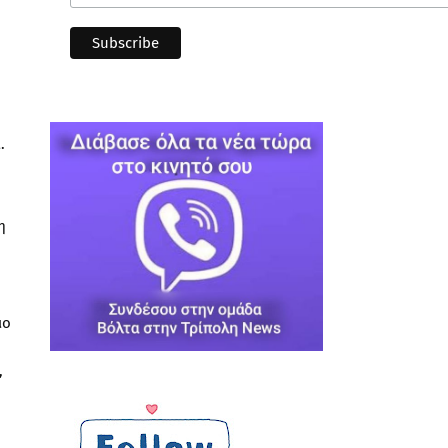
.
η
ιο
,