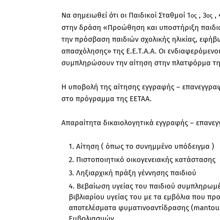
Να σημειωθεί ότι οι Παιδικοί Σταθμοί 1
, 3
, 
ος
ος
στην δράση «Προώθηση και υποστήριξη παιδιών
την πρόσβαση παιδιών σχολικής ηλικίας, εφήβ
απασχόλησης» της Ε.Ε.Τ.Α.Α. Οι ενδιαφερόμενοι
συμπληρώσουν την αίτηση στην πλατφόρμα της
Η υποβολή της αίτησης εγγραφής – επανεγγρα
στο πρόγραμμα της ΕΕΤΑΑ.
Απαραίτητα δικαιολογητικά εγγραφής – επανε
Αίτηση ( όπως το συνημμένο υπόδειγμα )
Πιστοποιητικό οικογενειακής κατάστασης
Ληξιαρχική πράξη γέννησης παιδιού
Βεβαίωση υγείας του παιδιού συμπληρωμέ
βιβλιαρίου υγείας του με τα εμβόλια που πρ
αποτελέσματα φυματινοαντίδρασης (mantou
Εμβολιασμών.