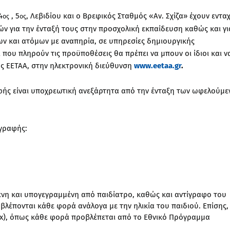
4
, 5
, Λεβιδίου και ο Βρεφικός Σταθμός «Αν. Σχίζα» έχουν εντα
ος
ος
 για την ένταξή τους στην προσχολική εκπαίδευση καθώς και γι
ων και ατόμων με αναπηρία, σε υπηρεσίες δημιουργικής
 που πληρούν τις προϋποθέσεις θα πρέπει να μπουν οι ίδιοι και ν
 ΕΕΤΑΑ, στην ηλεκτρονική διεύθυνση
www
.
eetaa
.
gr
.
φής είναι υποχρεωτική ανεξάρτητα από την ένταξη των ωφελούμ
γγραφής:
νη και υπογεγραμμένη από παιδίατρο, καθώς και αντίγραφο του
οβλέπονται κάθε φορά ανάλογα με την ηλικία του παιδιού. Επίσης,
x), όπως κάθε φορά προβλέπεται από το Εθνικό Πρόγραμμα