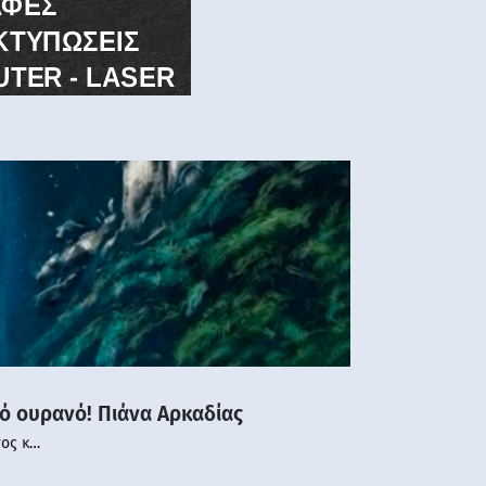
νό ουρανό! Πιάνα Αρκαδίας
νος κ…