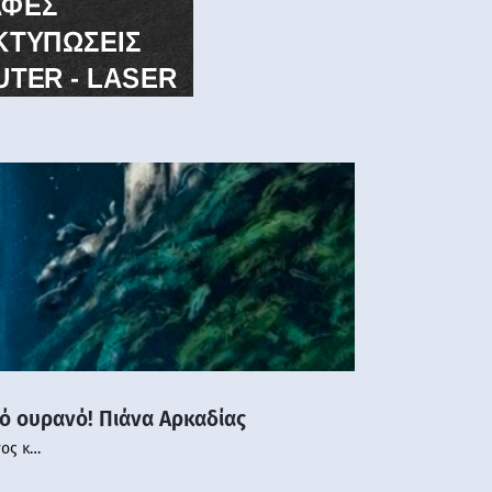
νό ουρανό! Πιάνα Αρκαδίας
νος κ…