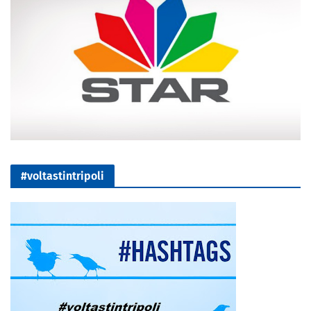
#voltastintripoli