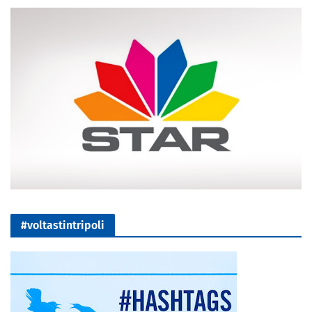
#voltastintripoli