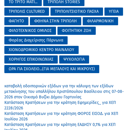
ΤΟ ΤΡΙΤΟ ΜΑΤΙ...
ΤΡΙΠΟΛΗ STORIES
ΤΡΙΠΟΛΙΣ CULTURED
ΤΡΙΠΟΛΙΤΣΙΩΤΙΚΟ ΠΑΣΧΑ
ΥΓΕΙΑ
ΦΑΓΗΤΟ
ΦΘΗΝΑ ΣΤΗΝ ΤΡΙΠΟΛΗ
ΦΙΛΑΡΜΟΝΙΚΗ
ΦΙΛΟΤΕΧΝΙΚΟΣ ΟΜΙΛΟΣ
ΦΟΙΤΗΤΙΚΗ ΖΩΗ
Φορέας Διαχείρισης Πάρνωνα
ΧΙΟΝΟΔΡΟΜΙΚΟ ΚΕΝΤΡΟ ΜΑΙΝΑΛΟΥ
ΧΟΡΗΓΟΣ ΕΠΙΚΟΙΝΩΝΙΑΣ
ΨΥΧΟΛΟΓΙΑ
ΩΡΑ ΓΙΑ ΣΧΟΛΕΙΟ...(ΓΙΑ ΜΕΓΑΛΟΥΣ ΚΑΙ ΜΙΚΡΟΥΣ)
καταβολή οδοιπορικών εξόδων για την κάλυψη των εξόδων
μετακίνησης του υπαλλήλου Χριστόπουλου Βασίλειου στις 07-08-
2026 στον Οικισμό Βυζίκι Δήμου Γορτυνίας
Κατάσταση Κρατήσεων για την κράτηση Εφημερίδες_ για ΧΕΠ
2228/2026
Κατάσταση Κρατήσεων για την κράτηση ΦΟΡΟΣ ΕΙΣΟΔ. για ΧΕΠ
Ιουλίου 2026
Κατάσταση Κρατήσεων για την κράτηση ΕΑΔΗΣΥ 0,1% για ΧΕΠ