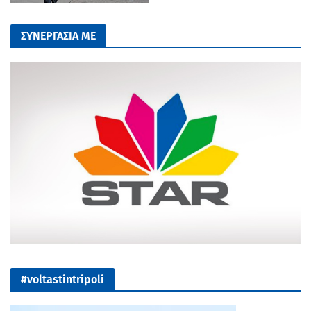
ΣΥΝΕΡΓΑΣΙΑ ΜΕ
#voltastintripoli