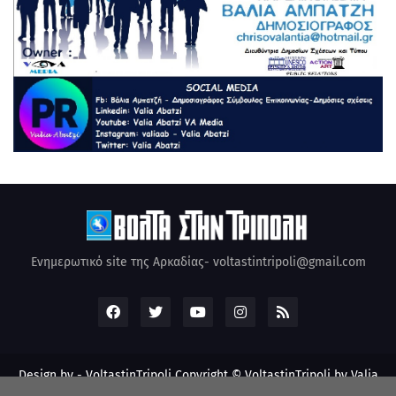
Ενημερωτικό site της Αρκαδίας- voltastintripoli@gmail.com
Design by -
VoltastinTripoli
Copyright © VoltastinTripoli by Valia
Abatzi Created by Valia Abatzi (2010)