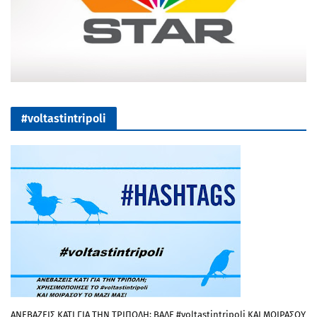
#voltastintripoli
ΑΝΕΒΑΖΕΙΣ ΚΑΤΙ ΓΙΑ ΤΗΝ ΤΡΙΠΟΛΗ; ΒΑΛΕ #voltastintripoli ΚΑΙ ΜΟΙΡΑΣΟΥ