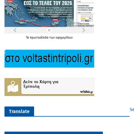
Τα
πρωτοσέλιδα
των
εφημερίδων
Se
Translate