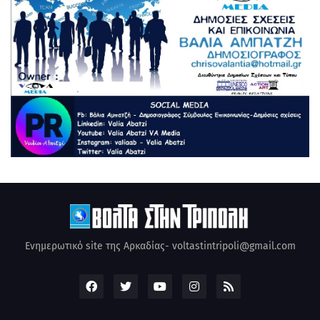
Ενημερωτικό site της Αρκαδίας- voltastintripoli@gmail.com