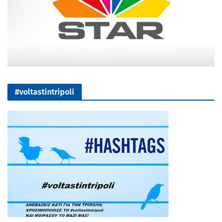
#voltastintripoli