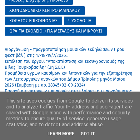
Φορέας Διαχείρισης Πάρνωνα
ΧΙΟΝΟΔΡΟΜΙΚΟ ΚΕΝΤΡΟ ΜΑΙΝΑΛΟΥ
ΧΟΡΗΓΟΣ ΕΠΙΚΟΙΝΩΝΙΑΣ
ΨΥΧΟΛΟΓΙΑ
ΩΡΑ ΓΙΑ ΣΧΟΛΕΙΟ...(ΓΙΑ ΜΕΓΑΛΟΥΣ ΚΑΙ ΜΙΚΡΟΥΣ)
Διοργάνωση - πραγματοποίηση μουσικών εκδηλώσεων ( ροκ
φεστιβάλ ) στις 17-18-19/7/2026..
εκτέλεση του έργου: "Αποκατάσταση και εκσυγχρονισμός της
Βίλας Τουρκοβασίλη" (2η Σ.Ε.Ε)
Προμήθεια υγρών καυσίμων και λιπαντικών για την εξυπηρέτηση
των λειτουργικών αναγκών του Δήμου Τρίπολης μηνός Μαϊου
2026 (Σύμβαση με αρ. 28345/02-09-2024)
Παροχή κτηνιατρικών υπηρεσιών στα πλαίσια του προγράμματος
προστασίας αδέσποτων ζώων στο ενδιαίτημα του Δήμου Τρίπολης
This site uses cookies from Google to deliver its services
για το διάστημα από 4/6/2026 - 3/7/2026.. (Αριθ. μελέτης 25/2026 -
and to analyze traffic. Your IP address and user-agent are
Συμβ. 12502/4-5-2026 - 3Η ΠΙΣΤΟΠΟΙΗΣΗ ΕΡΓΑΣΙΩΝ)
shared with Google along with performance and security
metrics to ensure quality of service, generate usage
Έγκριση δαπανών που έχουν γίνει από την παγία προκαταβολή για
statistics, and to detect and address abuse.
το 8ο Δημοτικό Σχολείο Τρίπολης.
LEARN MORE
GOT IT
Αποδοχή επιχορήγησης.