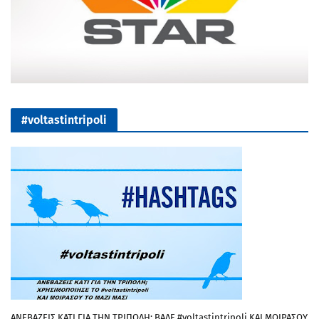
#voltastintripoli
ΑΝΕΒΑΖΕΙΣ ΚΑΤΙ ΓΙΑ ΤΗΝ ΤΡΙΠΟΛΗ; ΒΑΛΕ #voltastintripoli ΚΑΙ ΜΟΙΡΑΣΟΥ