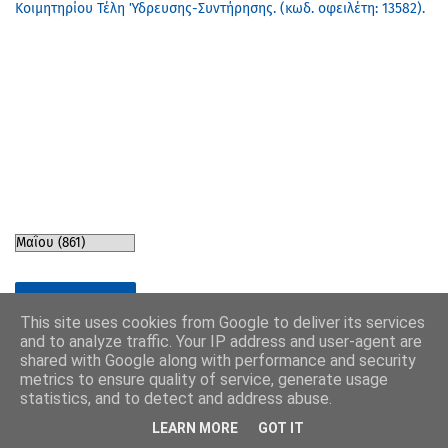
Κοιμητηρίου Τέλη Ύδρευσης-Συντήρησης. (κωδ. οφειλέτη: 13582).
VA MEDIA PR
This site uses cookies from Google to deliver its services
and to analyze traffic. Your IP address and user-agent are
shared with Google along with performance and security
metrics to ensure quality of service, generate usage
statistics, and to detect and address abuse.
LEARN MORE
GOT IT