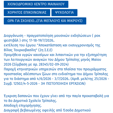
ΧΙΟΝΟΔΡΟΜΙΚΟ ΚΕΝΤΡΟ ΜΑΙΝΑΛΟΥ
ΧΟΡΗΓΟΣ ΕΠΙΚΟΙΝΩΝΙΑΣ
ΨΥΧΟΛΟΓΙΑ
ΩΡΑ ΓΙΑ ΣΧΟΛΕΙΟ...(ΓΙΑ ΜΕΓΑΛΟΥΣ ΚΑΙ ΜΙΚΡΟΥΣ)
Διοργάνωση - πραγματοποίηση μουσικών εκδηλώσεων ( ροκ
φεστιβάλ ) στις 17-18-19/7/2026..
εκτέλεση του έργου: "Αποκατάσταση και εκσυγχρονισμός της
Βίλας Τουρκοβασίλη" (2η Σ.Ε.Ε)
Προμήθεια υγρών καυσίμων και λιπαντικών για την εξυπηρέτηση
των λειτουργικών αναγκών του Δήμου Τρίπολης μηνός Μαϊου
2026 (Σύμβαση με αρ. 28345/02-09-2024)
Παροχή κτηνιατρικών υπηρεσιών στα πλαίσια του προγράμματος
προστασίας αδέσποτων ζώων στο ενδιαίτημα του Δήμου Τρίπολης
για το διάστημα από 4/6/2026 - 3/7/2026.. (Αριθ. μελέτης 25/2026 -
Συμβ. 12502/4-5-2026 - 3Η ΠΙΣΤΟΠΟΙΗΣΗ ΕΡΓΑΣΙΩΝ)
Έγκριση δαπανών που έχουν γίνει από την παγία προκαταβολή για
το 8ο Δημοτικό Σχολείο Τρίπολης.
Αποδοχή επιχορήγησης.
Διαγραφή βεβαιωμένης οφειλής από Έσοδα Δημοτικού