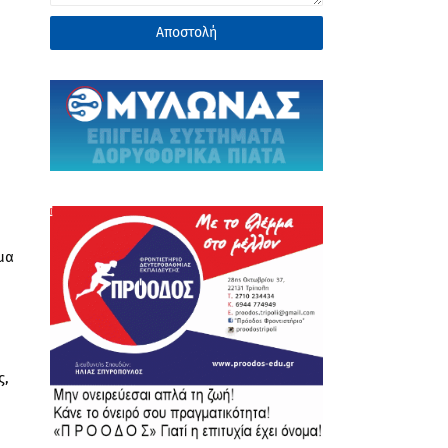
μα
ς,