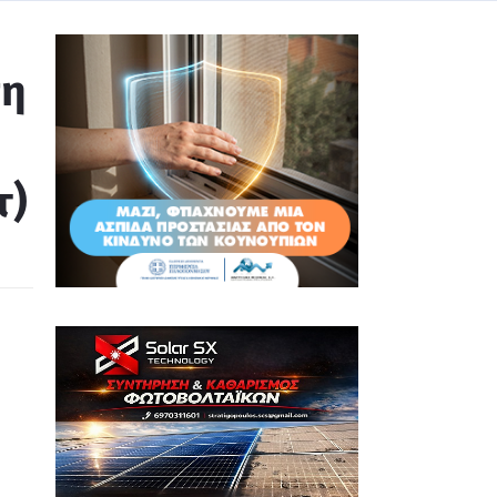
ση
τ)