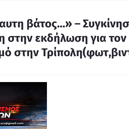
καυτη βάτος…» – Συγκίνη
μη στην εκδήλωση για τον
μό στην Τρίπολη(φωτ,βιν