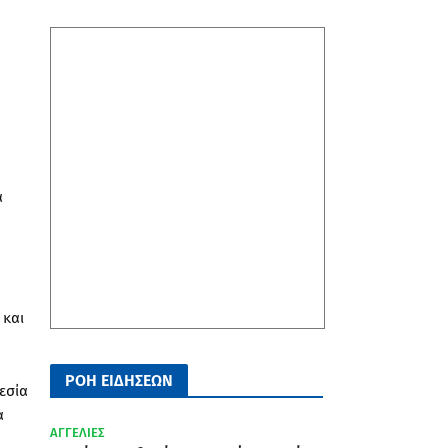
α
 και
ΡΟΗ ΕΙΔΗΣΕΩΝ
εσία
α
ΑΓΓΕΛΙΕΣ