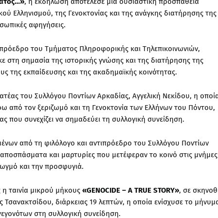
βάτος…»
, η εκδήλωση αποτέλεσε μια ουσιαστική προσπάθεια
κού Ελληνισμού, της Γενοκτονίας και της ανάγκης διατήρησης της
οσωπικές αφηγήσεις.
 πρόεδρο του Τμήματος Πληροφορικής και Τηλεπικοινωνιών,
ε στη σημασία της ιστορικής γνώσης και της διατήρησης της
υς της εκπαίδευσης και της ακαδημαϊκής κοινότητας.
ματέας του Συλλόγου Ποντίων Αρκαδίας, Αγγελική Νεκίδου, η οποί
ρω από τον ξεριζωμό και τη Γενοκτονία των Ελλήνων του Πόντου,
ας που συνεχίζει να σημαδεύει τη συλλογική συνείδηση.
ιμένων από τη φιλόλογο και αντιπρόεδρο του Συλλόγου Ποντίων
ποσπάσματα και μαρτυρίες που μετέφεραν το κοινό στις μνήμες
ωγμό και την προσφυγιά.
 η ταινία μικρού μήκους
«GENOCIDE – A TRUE STORY»
, σε σκηνοθ
 Τσανακτσίδου, διάρκειας 19 λεπτών, η οποία ενίσχυσε το μήνυμ
γεγονότων στη συλλογική συνείδηση.