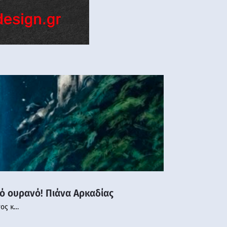
νό ουρανό! Πιάνα Αρκαδίας
νος κ…