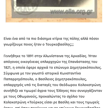
Είναι ένα από τα πιο διάσημα κτίρια της πόλης αλλά πόσοι
γνωρίζουμε ποιος ήταν ο Τουρκοβασίλης;;;
Γεννήθηκε το 1891 στην Αλωνίσταινα της Αρκαδίας. Ήταν
απόγονος οικογένειας οπλαρχηγών της Επανάστασης του
1821, η οποία έφερε αρχικά το επώνυμο Δημητρακόπουλος.
Σύμφωνα με τον γνωστό ιστορικό Κωνσταντίνο
Παπαρρηγόπουλο, ο Βασίλειος Δημητρακόπουλος,
οπλαρχηγός υπό τις διαταγές του Θεόδωρου Κολοκοτρώνη
συνήθιζε να τιμωρεί άγρια τους Έλληνες που συνεργάζονταν
με τους Οθωμανούς, προκαλώντας το σχόλιο του
Κολοκοτρώνη «Τούρκος είσαι ρε Βασίλη και τους τιμωρείς
έτσι;», απ' όπου προέκυψε και το επώνυμο Τουρκοβασίλης.