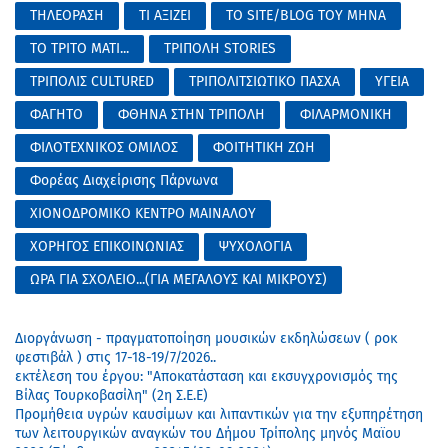
ΤΗΛΕΟΡΑΣΗ
ΤΙ ΑΞΙΖΕΙ
ΤΟ SITE/BLOG ΤΟΥ ΜΗΝΑ
ΤΟ ΤΡΙΤΟ ΜΑΤΙ...
ΤΡΙΠΟΛΗ STORIES
ΤΡΙΠΟΛΙΣ CULTURED
ΤΡΙΠΟΛΙΤΣΙΩΤΙΚΟ ΠΑΣΧΑ
ΥΓΕΙΑ
ΦΑΓΗΤΟ
ΦΘΗΝΑ ΣΤΗΝ ΤΡΙΠΟΛΗ
ΦΙΛΑΡΜΟΝΙΚΗ
ΦΙΛΟΤΕΧΝΙΚΟΣ ΟΜΙΛΟΣ
ΦΟΙΤΗΤΙΚΗ ΖΩΗ
Φορέας Διαχείρισης Πάρνωνα
ΧΙΟΝΟΔΡΟΜΙΚΟ ΚΕΝΤΡΟ ΜΑΙΝΑΛΟΥ
ΧΟΡΗΓΟΣ ΕΠΙΚΟΙΝΩΝΙΑΣ
ΨΥΧΟΛΟΓΙΑ
ΩΡΑ ΓΙΑ ΣΧΟΛΕΙΟ...(ΓΙΑ ΜΕΓΑΛΟΥΣ ΚΑΙ ΜΙΚΡΟΥΣ)
Διοργάνωση - πραγματοποίηση μουσικών εκδηλώσεων ( ροκ
φεστιβάλ ) στις 17-18-19/7/2026..
εκτέλεση του έργου: "Αποκατάσταση και εκσυγχρονισμός της
Βίλας Τουρκοβασίλη" (2η Σ.Ε.Ε)
Προμήθεια υγρών καυσίμων και λιπαντικών για την εξυπηρέτηση
των λειτουργικών αναγκών του Δήμου Τρίπολης μηνός Μαϊου