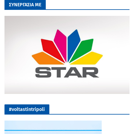
ΣΥΝΕΡΓΑΣΙΑ ΜΕ
#voltastintripoli