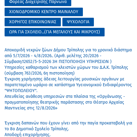
Φορέας Διαχείρισης Πάρνωνα
ΧΙΟΝΟΔΡΟΜΙΚΟ ΚΕΝΤΡΟ ΜΑΙΝΑΛΟΥ
ΧΟΡΗΓΟΣ ΕΠΙΚΟΙΝΩΝΙΑΣ
ΨΥΧΟΛΟΓΙΑ
ΩΡΑ ΓΙΑ ΣΧΟΛΕΙΟ...(ΓΙΑ ΜΕΓΑΛΟΥΣ ΚΑΙ ΜΙΚΡΟΥΣ)
Αποκομιδή νεκρών ζώων Δήμου Τρίπολης για το χρονικό διάστημα
από 5/7/2026 - 4/8/2026.. (Αριθ. μελέτης 20/2026 -
Σύμβαση:12652/5-5-2026 3Η ΠΙΣΤΟΠΟΙΗΣΗ ΥΠΗΡΕΣΙΩΝ )
Υπηρεσίες καθαρισμού των κλειστών χώρων του Δ.Α.Κ. Τρίπολης
(σύμβαση 763/2026, 6η πιστοποίηση)
Έγκριση χορήγησης άδειας λειτουργίας μουσικών οργάνων με
παρατεταμένο ωράριο σε κατάστημα Υγειονομικού Ενδιαφέροντος
"ΨΗΤΟΠΩΛΕΙΟΥ".
Απευθείας ανάθεση υπηρεσιών στα πλαίσια της «Οργάνωσης -
πραγματοποίησης θεατρικής παράστασης στο Θέατρο Αρχαίας
Μαντινείας στις 12/8/2026»
Έγκριση δαπανών που έχουν γίνει από την παγία προκαταβολή για
το 8ο Δημοτικό Σχολείο Τρίπολης.
Αποδοχή επιχορήγησης.