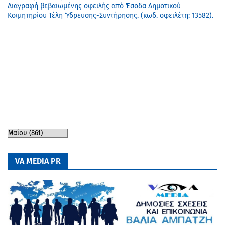
Διαγραφή βεβαιωμένης οφειλής από Έσοδα Δημοτικού
Κοιμητηρίου Τέλη Ύδρευσης-Συντήρησης. (κωδ. οφειλέτη: 13582).
VA MEDIA PR