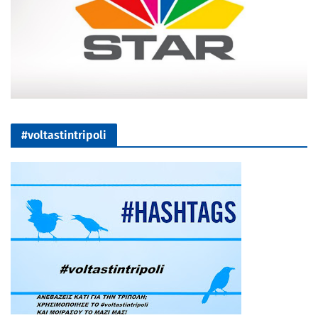
#voltastintripoli