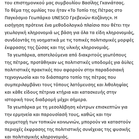
του επιστημονικού μας συμβουλίου Βασίλης Γκανιάτσας.
Το θέμα της ομιλίας του ήταν «Το Τοπίο της Πέτρας στο
Παγκόσμιο Γεωπάρκο UNESCO Γρεβενών-Κοζάνης». Η
εισήγηση πρότεινε ένα μεθοδολογικό πλαίσιο που θέτει την
γεωλογική κληρονομιά ως βάση για όλα τα είδη κληρονομιάς,
συνδέοντάς τη νοηματικά με τις τοπικές πολιτισμικές μορφές
έκφρασης της ζώσας και της υλικής κληρονομιάς.
Τα γεωπάρκα, αποτελούμενα από διακριτούς γεωτόπους
της πέτρας, προτάθηκαν ως πολιτιστικές υποδομές για άϋλες
πολιτιστικές πρακτικές που αφορούν στην παραδοσιακή
τεχνογνωσία και το διάσπαρτο τοπίο της πέτρας που
συμπεριλαμβάνει τους τόπους λατόμευσης και λιθοληψίας
και κάθε είδους πέτρινα κτήρια και κατασκευής στην
ιστορική τους διαδρομή μέχρι σήμερα.
Τα γεωπάρκα με τη μεσολάβηση κέντρων επισκεπτών για
την ερμηνεία και παρουσίασή τους, καθώς και την
συμμετοχή των τοπικών κοινωνιών, μπορούν να καταστούν
περιοχές έκφρασης της πολιτιστικής συνέχειας της φυσικής
και πολιτισμικής κληρονομιάς.