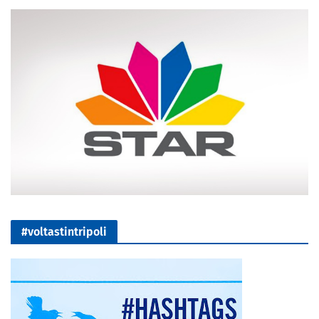
#voltastintripoli