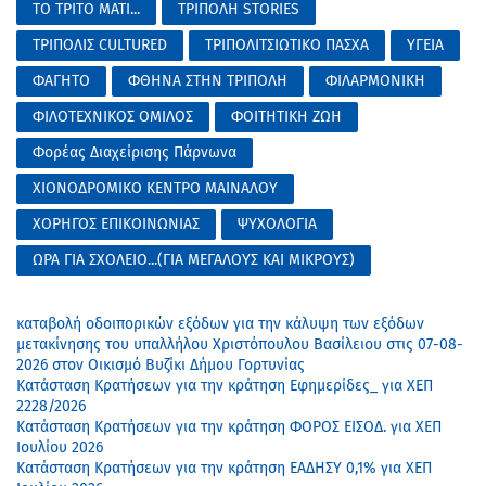
ΤΟ ΤΡΙΤΟ ΜΑΤΙ...
ΤΡΙΠΟΛΗ STORIES
ΤΡΙΠΟΛΙΣ CULTURED
ΤΡΙΠΟΛΙΤΣΙΩΤΙΚΟ ΠΑΣΧΑ
ΥΓΕΙΑ
ΦΑΓΗΤΟ
ΦΘΗΝΑ ΣΤΗΝ ΤΡΙΠΟΛΗ
ΦΙΛΑΡΜΟΝΙΚΗ
ΦΙΛΟΤΕΧΝΙΚΟΣ ΟΜΙΛΟΣ
ΦΟΙΤΗΤΙΚΗ ΖΩΗ
Φορέας Διαχείρισης Πάρνωνα
ΧΙΟΝΟΔΡΟΜΙΚΟ ΚΕΝΤΡΟ ΜΑΙΝΑΛΟΥ
ΧΟΡΗΓΟΣ ΕΠΙΚΟΙΝΩΝΙΑΣ
ΨΥΧΟΛΟΓΙΑ
ΩΡΑ ΓΙΑ ΣΧΟΛΕΙΟ...(ΓΙΑ ΜΕΓΑΛΟΥΣ ΚΑΙ ΜΙΚΡΟΥΣ)
καταβολή οδοιπορικών εξόδων για την κάλυψη των εξόδων
μετακίνησης του υπαλλήλου Χριστόπουλου Βασίλειου στις 07-08-
2026 στον Οικισμό Βυζίκι Δήμου Γορτυνίας
Κατάσταση Κρατήσεων για την κράτηση Εφημερίδες_ για ΧΕΠ
2228/2026
Κατάσταση Κρατήσεων για την κράτηση ΦΟΡΟΣ ΕΙΣΟΔ. για ΧΕΠ
Ιουλίου 2026
Κατάσταση Κρατήσεων για την κράτηση ΕΑΔΗΣΥ 0,1% για ΧΕΠ