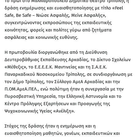
το πρωί στο Μαλλιαροπούλειο Δημοτικό Θέατρο Τρίπολης η
δράση ενημέρωσης και ευαισθητοποίησης με τίτλο «Feel
Safe, Be Safe – Νιώσε Ασφαλής, Μείνε Ασφαλής»,
συγκεντρώνοντας εκπροσώπους της εκπαιδευτικής
κοινότητας, φορείς και πολίτες γύρω από ζητήματα
ασφάλειας και κοινωνικής ευθύνης.
Η πρωτοβουλία διοργανώθηκε από τη Διεύθυνση
Δευτεροβάθμιας Εκπαίδευσης Αρκαδίας, το Δίκτυο Σχολείων
«Μέθεξις», το Ε.Ε.Ε.Ε.Κ. Μαντινείας και τη Σ.Α.Ε.Κ.
Παναρκαδικού Νοσοκομείου Τρίπολης, σε συνδιοργάνωση με
τον Δήμο Τρίπολης, τον Σύλλογο ΑμεΑ Αρκαδίας και την
Π.ΟΜ.ΑμεΑ.ΠΕΛ., ενώ πολύτιμη ήταν η συνεργασία με την
Πυροσβεστική Υπηρεσία, την Ελληνική Αστυνομία και το
Κέντρο Πρόληψης Εξαρτήσεων και Προαγωγής της
Ψυχοκοινωνικής Υγείας «Ανέλιξη».
Στόχος της δράσης ήταν η ενημέρωση και η
ευαισθητοποίηση μαθητών, γονέων, εκπαιδευτικών και