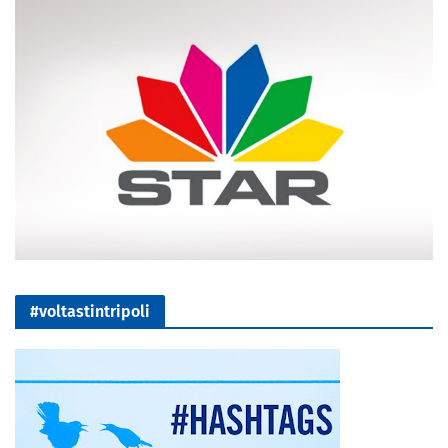
#voltastintripoli