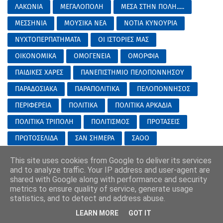
ΛΑΚΩΝΙΑ
ΜΕΓΑΛΟΠΟΛΗ
ΜΕΣΑ ΣΤΗΝ ΠΟΛΗ.....
ΜΕΣΣΗΝΙΑ
ΜΟΥΣΙΚΑ ΝΕΑ
ΝΟΤΙΑ ΚΥΝΟΥΡΙΑ
ΝΥΧΤΟΠΕΡΠΑΤΗΜΑΤΑ
ΟΙ ΙΣΤΟΡΙΕΣ ΜΑΣ
ΟΙΚΟΝΟΜΙΚΑ
ΟΜΟΓΕΝΕΙΑ
ΟΜΟΡΦΙΑ
ΠΑΙΔΙΚΕΣ ΧΑΡΕΣ
ΠΑΝΕΠΙΣΤΗΜΙΟ ΠΕΛΟΠΟΝΝΗΣΟΥ
ΠΑΡΑΔΟΣΙΑΚΑ
ΠΑΡΑΠΟΛΙΤΙΚΑ
ΠΕΛΟΠΟΝΝΗΣΟΣ
ΠΕΡΙΦΕΡΕΙΑ
ΠΟΛΙΤΙΚΑ
ΠΟΛΙΤΙΚΑ ΑΡΚΑΔΙΑ
ΠΟΛΙΤΙΚΑ ΤΡΙΠΟΛΗ
ΠΟΛΙΤΙΣΜΟΣ
ΠΡΟΤΑΣΕΙΣ
ΠΡΩΤΟΣΕΛΙΔΑ
ΣΑΝ ΣΗΜΕΡΑ
ΣΑΟΟ
ΣΙΝΕΜΑ ΤΑΙΝΙΕΣ
ΣΤΡΑΤΟΣ
ΣΥΝΑΥΛΙΕΣ
This site uses cookies from Google to deliver its services
and to analyze traffic. Your IP address and user-agent are
ΣΥΝΕΝΤΕΥΞΕΙΣ
ΣΥΝΤΑΓΕΣ
ΤΑ ΝΕΑ ΤΟΥ ΕΟΣ
shared with Google along with performance and security
ΤΑΞΙΔΙΑ-ΕΚΔΡΟΜΕΣ
ΤΕΧΝΕΣ
ΤΕΧΝΟΛΟΓΙΑ
metrics to ensure quality of service, generate usage
statistics, and to detect and address abuse.
ΤΗΛΕΟΡΑΣΗ
ΤΙ ΑΞΙΖΕΙ
ΤΟ SITE/BLOG ΤΟΥ ΜΗΝΑ
LEARN MORE
GOT IT
ΤΟ ΤΡΙΤΟ ΜΑΤΙ...
ΤΡΙΠΟΛΗ STORIES