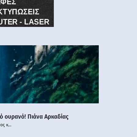
νό ουρανό! Πιάνα Αρκαδίας
νος κ…