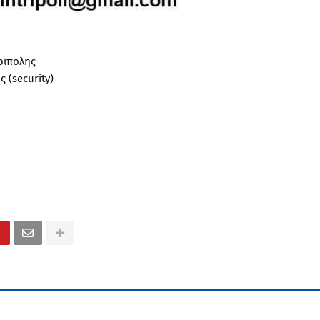
ριπολης
 (security)