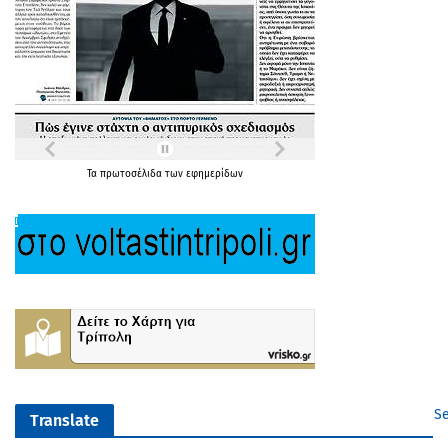
Τα
πρωτοσέλιδα
των
εφημερίδων
Se
Translate