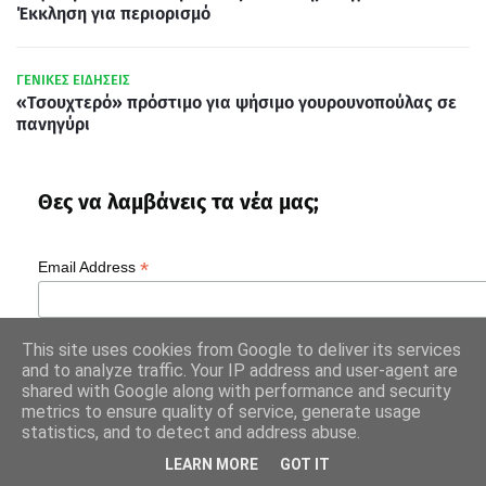
Έκκληση για περιορισμό
ΓΕΝΙΚΕΣ ΕΙΔΗΣΕΙΣ
«Τσουχτερό» πρόστιμο για ψήσιμο γουρουνοπούλας σε
πανηγύρι
Θες να λαμβάνεις τα νέα μας;
*
Email Address
This site uses cookies from Google to deliver its services
and to analyze traffic. Your IP address and user-agent are
shared with Google along with performance and security
metrics to ensure quality of service, generate usage
statistics, and to detect and address abuse.
LEARN MORE
GOT IT