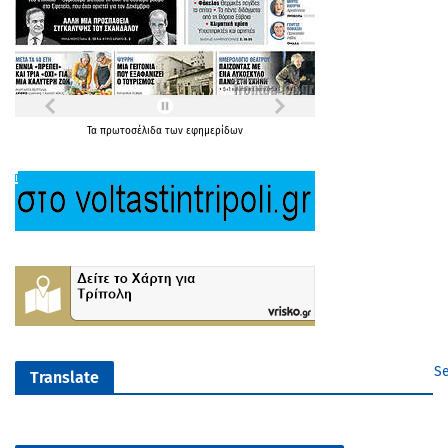
Τα
πρωτοσέλιδα
των
εφημερίδων
Se
Translate