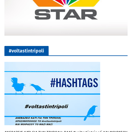
#voltastintripoli