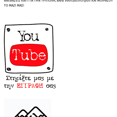
ΑΝΕΒΑΖΕΙΣ ΚΑΤΙ ΓΙΑ ΤΗΝ ΤΡΙΠΟΛΗ; ΒΑΛΕ #voltastintripoli ΚΑΙ ΜΟΙΡΑΣΟΥ
ΤΟ ΜΑΖΙ ΜΑΣ!