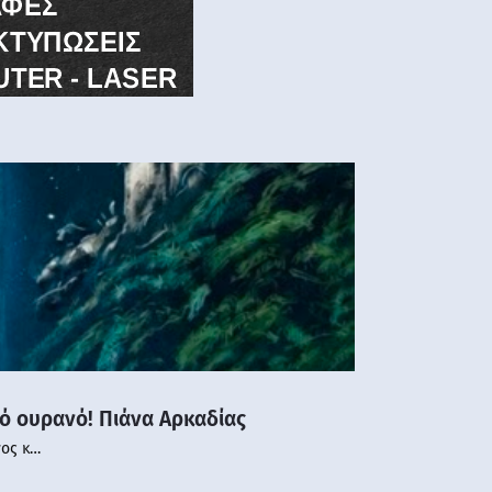
νό ουρανό! Πιάνα Αρκαδίας
νος κ…