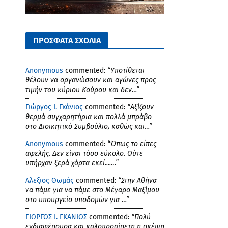
ΠΡΟΣΦΑΤΑ ΣΧΟΛΙΑ
Anonymous
commented:
“Υποτίθεται
θέλουν να οργανώσουν και αγώνες προς
τιμήν του κύριου Κούρου και δεν…”
Γιώργος Ι. Γκάνιος
commented:
“Αξίζουν
θερμά συγχαρητήρια και πολλά μπράβο
στο Διοικητικό Συμβούλιο, καθώς και…”
Anonymous
commented:
“Όπως το είπες
αφελής. Δεν είναι τόσο εύκολο. Ούτε
υπήρχαν ξερά χόρτα εκεί....…”
Αλεξιος Θωμάς
commented:
“Στην Αθήνα
να πάμε για να πάμε στο Μέγαρο Μαξίμου
στο υπουργείο υποδομών για …”
ΓΙΩΡΓΟΣ Ι. ΓΚΑΝΙΟΣ
commented:
“Πολύ
ενδιαφέρουσα και καλοπροαίρετη η σκέψη