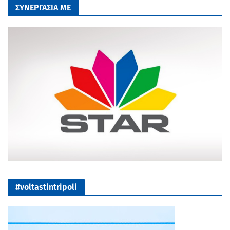
ΣΥΝΕΡΓΑΣΙΑ ΜΕ
#voltastintripoli