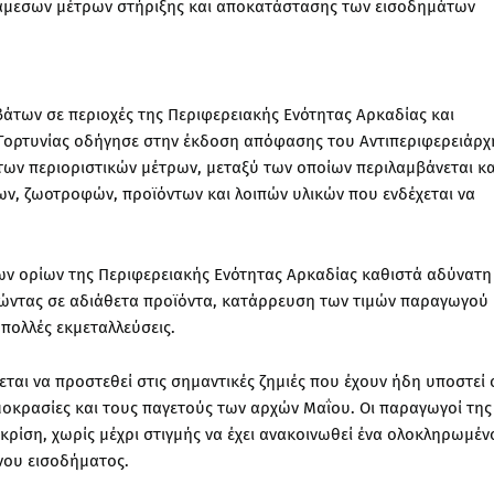
η άμεσων μέτρων στήριξης και αποκατάστασης των εισοδημάτων
των σε περιοχές της Περιφερειακής Ενότητας Αρκαδίας και
Γορτυνίας οδήγησε στην έκδοση απόφασης του Αντιπεριφερειάρχ
ων περιοριστικών μέτρων, μεταξύ των οποίων περιλαμβάνεται κα
ν, ζωοτροφών, προϊόντων και λοιπών υλικών που ενδέχεται να
ν ορίων της Περιφερειακής Ενότητας Αρκαδίας καθιστά αδύνατη
γώντας σε αδιάθετα προϊόντα, κατάρρευση των τιμών παραγωγού 
πολλές εκμεταλλεύσεις.
ται να προστεθεί στις σημαντικές ζημιές που έχουν ήδη υποστεί 
ρμοκρασίες και τους παγετούς των αρχών Μαΐου. Οι παραγωγοί της
 κρίση, χωρίς μέχρι στιγμής να έχει ανακοινωθεί ένα ολοκληρωμέν
νου εισοδήματος.