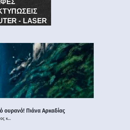
νό ουρανό! Πιάνα Αρκαδίας
νος κ…