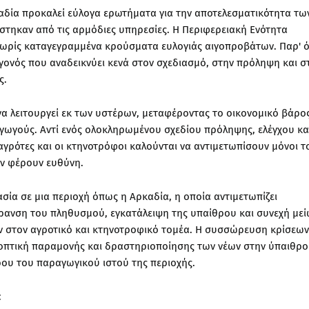
δία προκαλεί εύλογα ερωτήματα για την αποτελεσματικότητα τω
τηκαν από τις αρμόδιες υπηρεσίες. Η Περιφερειακή Ενότητα
χωρίς καταγεγραμμένα κρούσματα ευλογιάς αιγοπροβάτων. Παρ' 
εγονός που αναδεικνύει κενά στον σχεδιασμό, στην πρόληψη και σ
ς.
να λειτουργεί εκ των υστέρων, μεταφέροντας το οικονομικό βάρο
αγωγούς. Αντί ενός ολοκληρωμένου σχεδίου πρόληψης, ελέγχου κα
αγρότες και οι κτηνοτρόφοι καλούνται να αντιμετωπίσουν μόνοι τ
εν φέρουν ευθύνη.
ία σε μια περιοχή όπως η Αρκαδία, η οποία αντιμετωπίζει
ρανση του πληθυσμού, εγκατάλειψη της υπαίθρου και συνεχή με
ν στον αγροτικό και κτηνοτροφικό τομέα. Η συσσώρευση κρίσεων
οπτική παραμονής και δραστηριοποίησης των νέων στην ύπαιθρο
ου του παραγωγικού ιστού της περιοχής.
: