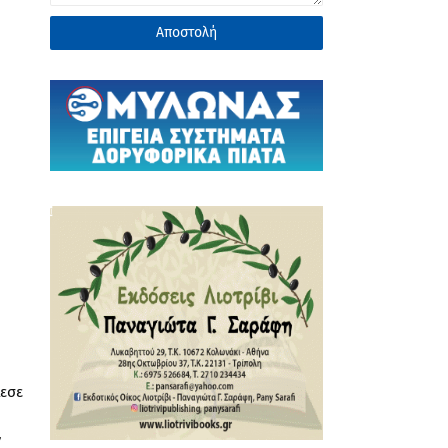
εσε
ν