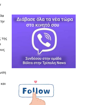
ν
όλα
την
ς της
ι
ους
ίωση
 και