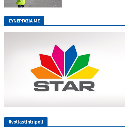
ΣΥΝΕΡΓΑΣΙΑ ΜΕ
#voltastintripoli