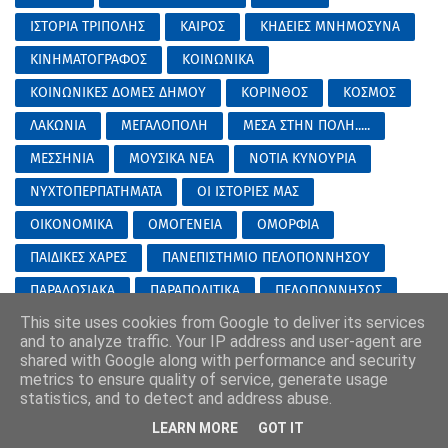
ΙΣΤΟΡΙΑ ΤΡΙΠΟΛΗΣ
ΚΑΙΡΟΣ
ΚΗΔΕΙΕΣ ΜΝΗΜΟΣΥΝΑ
ΚΙΝΗΜΑΤΟΓΡΑΦΟΣ
ΚΟΙΝΩΝΙΚΑ
ΚΟΙΝΩΝΙΚΕΣ ΔΟΜΕΣ ΔΗΜΟΥ
ΚΟΡΙΝΘΟΣ
ΚΟΣΜΟΣ
ΛΑΚΩΝΙΑ
ΜΕΓΑΛΟΠΟΛΗ
ΜΕΣΑ ΣΤΗΝ ΠΟΛΗ.....
ΜΕΣΣΗΝΙΑ
ΜΟΥΣΙΚΑ ΝΕΑ
ΝΟΤΙΑ ΚΥΝΟΥΡΙΑ
ΝΥΧΤΟΠΕΡΠΑΤΗΜΑΤΑ
ΟΙ ΙΣΤΟΡΙΕΣ ΜΑΣ
ΟΙΚΟΝΟΜΙΚΑ
ΟΜΟΓΕΝΕΙΑ
ΟΜΟΡΦΙΑ
ΠΑΙΔΙΚΕΣ ΧΑΡΕΣ
ΠΑΝΕΠΙΣΤΗΜΙΟ ΠΕΛΟΠΟΝΝΗΣΟΥ
ΠΑΡΑΔΟΣΙΑΚΑ
ΠΑΡΑΠΟΛΙΤΙΚΑ
ΠΕΛΟΠΟΝΝΗΣΟΣ
This site uses cookies from Google to deliver its services
ΠΕΡΙΦΕΡΕΙΑ
ΠΟΛΙΤΙΚΑ
ΠΟΛΙΤΙΚΑ ΑΡΚΑΔΙΑ
and to analyze traffic. Your IP address and user-agent are
ΠΟΛΙΤΙΚΑ ΤΡΙΠΟΛΗ
ΠΟΛΙΤΙΣΜΟΣ
ΠΡΟΤΑΣΕΙΣ
shared with Google along with performance and security
metrics to ensure quality of service, generate usage
ΠΡΩΤΟΣΕΛΙΔΑ
ΣΑΝ ΣΗΜΕΡΑ
ΣΑΟΟ
statistics, and to detect and address abuse.
ΣΙΝΕΜΑ ΤΑΙΝΙΕΣ
ΣΤΡΑΤΟΣ
ΣΥΝΑΥΛΙΕΣ
LEARN MORE
GOT IT