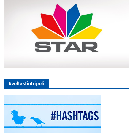
#voltastintripoli