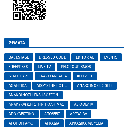
ΘΕΜΑΤΑ
BACKSTAGE
DRESSED CODE
EDITORIAL
EVENTS
FREEPRESS
LIVE TV
PELOTOURISMOS
STREET ART
TRAVELARCADIA
ΑΓΓΕΛΙΕΣ
ΑΘΛΗΤΙΚΑ
ΑΚΟΥΣΤΗΚΕ ΟΤΙ...
ΑΝΑΚΟΙΝΩΣΕΙΣ SITE
ΑΝΑΚΟΙΝΩΣΗ ΕΚΔΗΛΩΣΕΩΝ
ΑΝΑΚΥΚΛΩΣΗ ΣΤΗΝ ΠΟΛΗ ΜΑΣ
ΑΞΙΟΘΕΑΤΑ
ΑΠΟΚΛΕΙΣΤΙΚΟ
ΑΠΟΨΕΙΣ
ΑΡΓΟΛΙΔΑ
ΑΡΘΡΟΓΡΑΦΟΙ
ΑΡΚΑΔΙΑ
ΑΡΚΑΔΙΚΑ ΜΟΥΣΕΙΑ