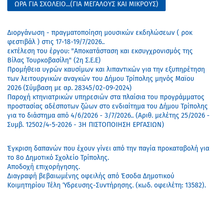
ΩΡΑ ΓΙΑ ΣΧΟΛΕΙΟ...(ΓΙΑ ΜΕΓΑΛΟΥΣ ΚΑΙ ΜΙΚΡΟΥΣ)
Διοργάνωση - πραγματοποίηση μουσικών εκδηλώσεων ( ροκ
φεστιβάλ ) στις 17-18-19/7/2026..
εκτέλεση του έργου: "Αποκατάσταση και εκσυγχρονισμός της
Βίλας Τουρκοβασίλη" (2η Σ.Ε.Ε)
Προμήθεια υγρών καυσίμων και λιπαντικών για την εξυπηρέτηση
των λειτουργικών αναγκών του Δήμου Τρίπολης μηνός Μαϊου
2026 (Σύμβαση με αρ. 28345/02-09-2024)
Παροχή κτηνιατρικών υπηρεσιών στα πλαίσια του προγράμματος
προστασίας αδέσποτων ζώων στο ενδιαίτημα του Δήμου Τρίπολης
για το διάστημα από 4/6/2026 - 3/7/2026.. (Αριθ. μελέτης 25/2026 -
Συμβ. 12502/4-5-2026 - 3Η ΠΙΣΤΟΠΟΙΗΣΗ ΕΡΓΑΣΙΩΝ)
Έγκριση δαπανών που έχουν γίνει από την παγία προκαταβολή για
το 8ο Δημοτικό Σχολείο Τρίπολης.
Αποδοχή επιχορήγησης.
Διαγραφή βεβαιωμένης οφειλής από Έσοδα Δημοτικού
Κοιμητηρίου Τέλη Ύδρευσης-Συντήρησης. (κωδ. οφειλέτη: 13582).