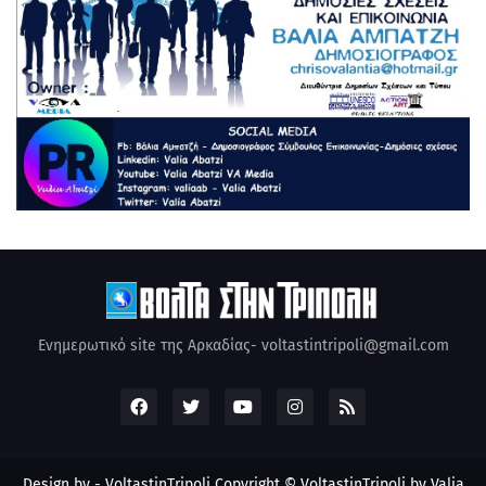
Ενημερωτικό site της Αρκαδίας- voltastintripoli@gmail.com
Design by -
VoltastinTripoli
Copyright © VoltastinTripoli by Valia