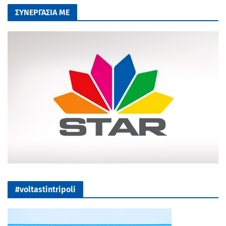
ΣΥΝΕΡΓΑΣΙΑ ΜΕ
#voltastintripoli