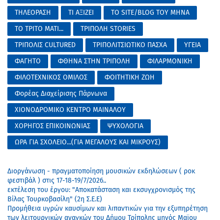
ΤΗΛΕΟΡΑΣΗ
ΤΙ ΑΞΙΖΕΙ
ΤΟ SITE/BLOG ΤΟΥ ΜΗΝΑ
ΤΟ ΤΡΙΤΟ ΜΑΤΙ...
ΤΡΙΠΟΛΗ STORIES
ΤΡΙΠΟΛΙΣ CULTURED
ΤΡΙΠΟΛΙΤΣΙΩΤΙΚΟ ΠΑΣΧΑ
ΥΓΕΙΑ
ΦΑΓΗΤΟ
ΦΘΗΝΑ ΣΤΗΝ ΤΡΙΠΟΛΗ
ΦΙΛΑΡΜΟΝΙΚΗ
ΦΙΛΟΤΕΧΝΙΚΟΣ ΟΜΙΛΟΣ
ΦΟΙΤΗΤΙΚΗ ΖΩΗ
Φορέας Διαχείρισης Πάρνωνα
ΧΙΟΝΟΔΡΟΜΙΚΟ ΚΕΝΤΡΟ ΜΑΙΝΑΛΟΥ
ΧΟΡΗΓΟΣ ΕΠΙΚΟΙΝΩΝΙΑΣ
ΨΥΧΟΛΟΓΙΑ
ΩΡΑ ΓΙΑ ΣΧΟΛΕΙΟ...(ΓΙΑ ΜΕΓΑΛΟΥΣ ΚΑΙ ΜΙΚΡΟΥΣ)
Διοργάνωση - πραγματοποίηση μουσικών εκδηλώσεων ( ροκ
φεστιβάλ ) στις 17-18-19/7/2026..
εκτέλεση του έργου: "Αποκατάσταση και εκσυγχρονισμός της
Βίλας Τουρκοβασίλη" (2η Σ.Ε.Ε)
Προμήθεια υγρών καυσίμων και λιπαντικών για την εξυπηρέτηση
των λειτουργικών αναγκών του Δήμου Τρίπολης μηνός Μαϊου