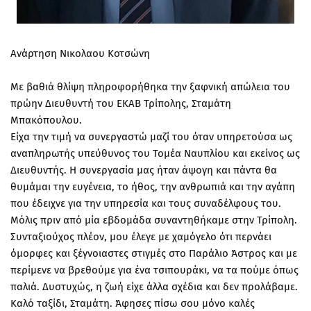
Ανάρτηση Νικολαου Κοτσώνη
Με βαθιά θλίψη πληροφορήθηκα την ξαφνική απώλεια του
πρώην Διευθυντή του ΕΚΑΒ Τρίπολης, Σταμάτη
Μπακόπουλου.
Είχα την τιμή να συνεργαστώ μαζί του όταν υπηρετούσα ως
αναπληρωτής υπεύθυνος του Τομέα Ναυπλίου και εκείνος ως
Διευθυντής. Η συνεργασία μας ήταν άψογη και πάντα θα
θυμάμαι την ευγένεια, το ήθος, την ανθρωπιά και την αγάπη
που έδειχνε για την υπηρεσία και τους συναδέλφους του.
Μόλις πριν από μία εβδομάδα συναντηθήκαμε στην Τρίπολη.
Συνταξιούχος πλέον, μου έλεγε με χαμόγελο ότι περνάει
όμορφες και ξέγνοιαστες στιγμές στο Παράλιο Άστρος και με
περίμενε να βρεθούμε για ένα τσιπουράκι, να τα πούμε όπως
παλιά. Δυστυχώς, η ζωή είχε άλλα σχέδια και δεν προλάβαμε.
Καλό ταξίδι, Σταμάτη. Άφησες πίσω σου μόνο καλές