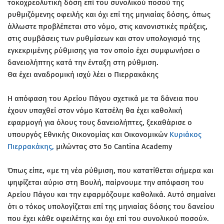
τοκοχρεολυτική δόση επί του συνολικού ποσού της
ρυθμιζόμενης οφειλής και όχι επί της μηνιαίας δόσης, όπως
άλλωστε προβλέπεται στο νόμο, στις κανονιστικές πράξεις,
στις συμβάσεις των ρυθμίσεων και στον υπολογισμό της
εγκεκριμένης ρύθμισης για τον οποίο έχει συμφωνήσει ο
δανειολήπτης κατά την ένταξη στη ρύθμιση.
Θα έχει αναδρομική ισχύ λέει ο Πιερρακάκης
Η απόφαση του Αρείου Πάγου σχετικά με τα δάνεια που
έχουν υπαχθεί στον νόμο Κατσέλη θα έχει καθολική
εφαρμογή για όλους τους δανειολήπτες, ξεκαθάρισε ο
υπουργός Εθνικής Οικονομίας και Οικονομικών
Κυριάκος
Πιερρακάκης,
μιλώντας στο 5ο Cantina Academy
Όπως είπε, «με τη νέα ρύθμιση, που κατατίθεται σήμερα και
ψηφίζεται αύριο στη Βουλή, παίρνουμε την απόφαση του
Αρείου Πάγου και την εφαρμόζουμε καθολικά. Αυτό σημαίνει
ότι ο τόκος υπολογίζεται επί της μηνιαίας δόσης του δανείου
που έχει κάθε οφειλέτης και όχι επί του συνολικού ποσού».