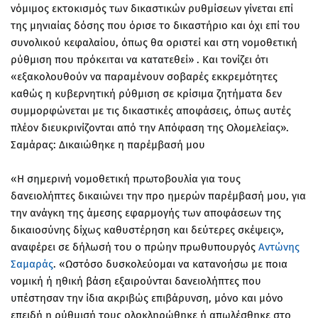
νόμιμος εκτοκισμός των δικαστικών ρυθμίσεων γίνεται επί
της μηνιαίας δόσης που όρισε το δικαστήριο και όχι επί του
συνολικού κεφαλαίου, όπως θα οριστεί και στη νομοθετική
ρύθμιση που πρόκειται να κατατεθεί» . Και τονίζει ότι
«εξακολουθούν να παραμένουν σοβαρές εκκρεμότητες
καθώς η κυβερνητική ρύθμιση σε κρίσιμα ζητήματα δεν
συμμορφώνεται με τις δικαστικές αποφάσεις, όπως αυτές
πλέον διευκρινίζονται από την Απόφαση της Ολομελείας».
Σαμάρας: Δικαιώθηκε η παρέμβασή μου
«Η σημερινή νομοθετική πρωτοβουλία για τους
δανειολήπτες δικαιώνει την προ ημερών παρέμβασή μου, για
την ανάγκη της άμεσης εφαρμογής των αποφάσεων της
δικαιοσύνης δίχως καθυστέρηση και δεύτερες σκέψεις»,
αναφέρει σε δήλωσή του ο πρώην πρωθυπουργός
Αντώνης
Σαμαράς
. «Ωστόσο δυσκολεύομαι να κατανοήσω με ποια
νομική ή ηθική βάση εξαιρούνται δανειολήπτες που
υπέστησαν την ίδια ακριβώς επιβάρυνση, μόνο και μόνο
επειδή η ρύθμισή τους ολοκληρώθηκε ή απωλέσθηκε στο