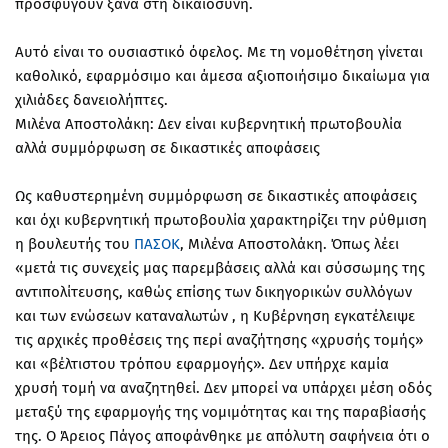
προσφύγουν ξανά στη δικαιοσύνη.
Αυτό είναι το ουσιαστικό όφελος. Με τη νομοθέτηση γίνεται
καθολικό, εφαρμόσιμο και άμεσα αξιοποιήσιμο δικαίωμα για
χιλιάδες δανειολήπτες.
Μιλένα Αποστολάκη: Δεν είναι κυβερνητική πρωτοβουλία
αλλά συμμόρφωση σε δικαστικές αποφάσεις
Ως καθυστερημένη συμμόρφωση σε δικαστικές αποφάσεις
και όχι κυβερνητική πρωτοβουλία χαρακτηρίζει την ρύθμιση
η βουλευτής του
ΠΑΣΟΚ
, Μιλένα Αποστολάκη. Όπως λέει
«μετά τις συνεχείς μας παρεμβάσεις αλλά και σύσσωμης της
αντιπολίτευσης, καθώς επίσης των δικηγορικών συλλόγων
και των ενώσεων καταναλωτών , η Κυβέρνηση εγκατέλειψε
τις αρχικές προθέσεις της περί αναζήτησης «χρυσής τομής»
και «βέλτιστου τρόπου εφαρμογής». Δεν υπήρχε καμία
χρυσή τομή να αναζητηθεί. Δεν μπορεί να υπάρχει μέση οδός
μεταξύ της εφαρμογής της νομιμότητας και της παραβίασής
της. Ο Άρειος Πάγος αποφάνθηκε με απόλυτη σαφήνεια ότι ο