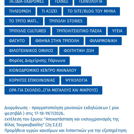
ΤΑΞΙΔΙΑ-ΕΚΔΡΟΜΕΣ
ΤΕΧΝΕΣ
ΤΕΧΝΟΛΟΓΙΑ
ΤΗΛΕΟΡΑΣΗ
ΤΙ ΑΞΙΖΕΙ
ΤΟ SITE/BLOG ΤΟΥ ΜΗΝΑ
ΤΟ ΤΡΙΤΟ ΜΑΤΙ...
ΤΡΙΠΟΛΗ STORIES
ΤΡΙΠΟΛΙΣ CULTURED
ΤΡΙΠΟΛΙΤΣΙΩΤΙΚΟ ΠΑΣΧΑ
ΥΓΕΙΑ
ΦΑΓΗΤΟ
ΦΘΗΝΑ ΣΤΗΝ ΤΡΙΠΟΛΗ
ΦΙΛΑΡΜΟΝΙΚΗ
ΦΙΛΟΤΕΧΝΙΚΟΣ ΟΜΙΛΟΣ
ΦΟΙΤΗΤΙΚΗ ΖΩΗ
Φορέας Διαχείρισης Πάρνωνα
ΧΙΟΝΟΔΡΟΜΙΚΟ ΚΕΝΤΡΟ ΜΑΙΝΑΛΟΥ
ΧΟΡΗΓΟΣ ΕΠΙΚΟΙΝΩΝΙΑΣ
ΨΥΧΟΛΟΓΙΑ
ΩΡΑ ΓΙΑ ΣΧΟΛΕΙΟ...(ΓΙΑ ΜΕΓΑΛΟΥΣ ΚΑΙ ΜΙΚΡΟΥΣ)
Διοργάνωση - πραγματοποίηση μουσικών εκδηλώσεων ( ροκ
φεστιβάλ ) στις 17-18-19/7/2026..
εκτέλεση του έργου: "Αποκατάσταση και εκσυγχρονισμός της
Βίλας Τουρκοβασίλη" (2η Σ.Ε.Ε)
Προμήθεια υγρών καυσίμων και λιπαντικών για την εξυπηρέτηση