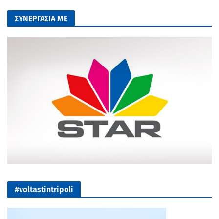
ΣΥΝΕΡΓΑΣΙΑ ΜΕ
#voltastintripoli