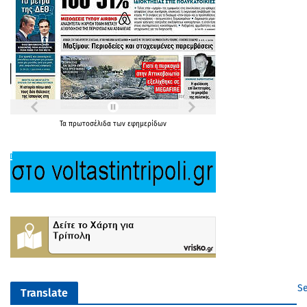
Τα
πρωτοσέλιδα
των
εφημερίδων
Se
Translate