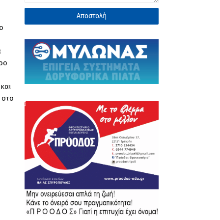
ο
α
ερο
 και
 στο