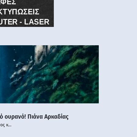
νό ουρανό! Πιάνα Αρκαδίας
νος κ…