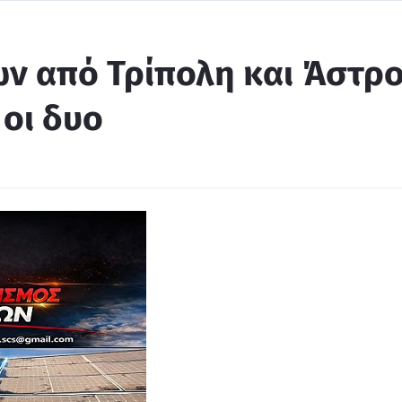
ν από Τρίπολη και Άστρ
 οι δυο