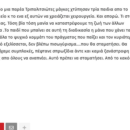
 μια παρέα Τριπολιτσιώτες μάγκες χτύπησαν τρία παιδια απο το
ίο κ το ενα εξ αυτών να χρειάζεται χειρουργείο. Και απορώ. Τι στ
ας. Τόση βία τόση μανία να καταστρέφουμε τη ζωή των άλλων
α .Το παιδί που μπαίνει σε αυτή τη διαδικασία η μάνα που χάνει τ
 όλα το ψυχικό κομμάτι του πράγματος που παίζει και τον κυριότ
κό εξελίσσεται, δεν βλέπω πισωγύρισμα....που θα σταματήσει. Θα
 είχαμε συμπλοκές, πέφτανε σπρωξίδια άντε και καμιά ξανάστροφη
ς απο όλους να αναπνέει. Αυτό πρέπει να σταματήσει. Από το κακό