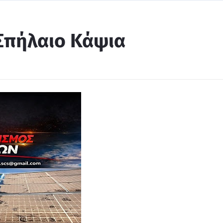
 Σπήλαιο Κάψια