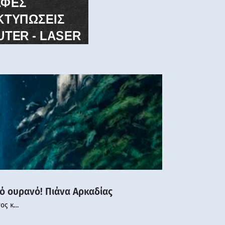
νό ουρανό! Πιάνα Αρκαδίας
νος κ…