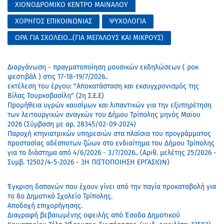
ΧΙΟΝΟΔΡΟΜΙΚΟ ΚΕΝΤΡΟ ΜΑΙΝΑΛΟΥ
ΧΟΡΗΓΟΣ ΕΠΙΚΟΙΝΩΝΙΑΣ
ΨΥΧΟΛΟΓΙΑ
ΩΡΑ ΓΙΑ ΣΧΟΛΕΙΟ...(ΓΙΑ ΜΕΓΑΛΟΥΣ ΚΑΙ ΜΙΚΡΟΥΣ)
Διοργάνωση - πραγματοποίηση μουσικών εκδηλώσεων ( ροκ
φεστιβάλ ) στις 17-18-19/7/2026..
εκτέλεση του έργου: "Αποκατάσταση και εκσυγχρονισμός της
Βίλας Τουρκοβασίλη" (2η Σ.Ε.Ε)
Προμήθεια υγρών καυσίμων και λιπαντικών για την εξυπηρέτηση
των λειτουργικών αναγκών του Δήμου Τρίπολης μηνός Μαϊου
2026 (Σύμβαση με αρ. 28345/02-09-2024)
Παροχή κτηνιατρικών υπηρεσιών στα πλαίσια του προγράμματος
προστασίας αδέσποτων ζώων στο ενδιαίτημα του Δήμου Τρίπολης
για το διάστημα από 4/6/2026 - 3/7/2026.. (Αριθ. μελέτης 25/2026 -
Συμβ. 12502/4-5-2026 - 3Η ΠΙΣΤΟΠΟΙΗΣΗ ΕΡΓΑΣΙΩΝ)
Έγκριση δαπανών που έχουν γίνει από την παγία προκαταβολή για
το 8ο Δημοτικό Σχολείο Τρίπολης.
Αποδοχή επιχορήγησης.
Διαγραφή βεβαιωμένης οφειλής από Έσοδα Δημοτικού