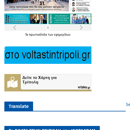
Τα
πρωτοσέλιδα
των
εφημερίδων
Se
Translate