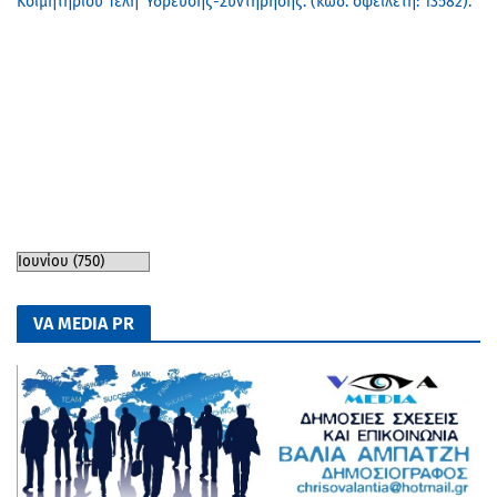
Κοιμητηρίου Τέλη Ύδρευσης-Συντήρησης. (κωδ. οφειλέτη: 13582).
VA MEDIA PR