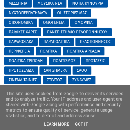
ΜΕΣΣΗΝΙΑ
ΜΟΥΣΙΚΑ ΝΕΑ
ΝΟΤΙΑ ΚΥΝΟΥΡΙΑ
ΝΥΧΤΟΠΕΡΠΑΤΗΜΑΤΑ
ΟΙ ΙΣΤΟΡΙΕΣ ΜΑΣ
ΟΙΚΟΝΟΜΙΚΑ
ΟΜΟΓΕΝΕΙΑ
ΟΜΟΡΦΙΑ
ΠΑΙΔΙΚΕΣ ΧΑΡΕΣ
ΠΑΝΕΠΙΣΤΗΜΙΟ ΠΕΛΟΠΟΝΝΗΣΟΥ
ΠΑΡΑΔΟΣΙΑΚΑ
ΠΑΡΑΠΟΛΙΤΙΚΑ
ΠΕΛΟΠΟΝΝΗΣΟΣ
ΠΕΡΙΦΕΡΕΙΑ
ΠΟΛΙΤΙΚΑ
ΠΟΛΙΤΙΚΑ ΑΡΚΑΔΙΑ
ΠΟΛΙΤΙΚΑ ΤΡΙΠΟΛΗ
ΠΟΛΙΤΙΣΜΟΣ
ΠΡΟΤΑΣΕΙΣ
ΠΡΩΤΟΣΕΛΙΔΑ
ΣΑΝ ΣΗΜΕΡΑ
ΣΑΟΟ
ΣΙΝΕΜΑ ΤΑΙΝΙΕΣ
ΣΤΡΑΤΟΣ
ΣΥΝΑΥΛΙΕΣ
ΣΥΝΕΝΤΕΥΞΕΙΣ
ΣΥΝΤΑΓΕΣ
ΤΑ ΝΕΑ ΤΟΥ ΕΟΣ
This site uses cookies from Google to deliver its services
and to analyze traffic. Your IP address and user-agent are
ΤΑΞΙΔΙΑ-ΕΚΔΡΟΜΕΣ
ΤΕΧΝΕΣ
ΤΕΧΝΟΛΟΓΙΑ
shared with Google along with performance and security
ΤΗΛΕΟΡΑΣΗ
ΤΙ ΑΞΙΖΕΙ
ΤΟ SITE/BLOG ΤΟΥ ΜΗΝΑ
metrics to ensure quality of service, generate usage
statistics, and to detect and address abuse.
ΤΟ ΤΡΙΤΟ ΜΑΤΙ...
ΤΡΙΠΟΛΗ STORIES
LEARN MORE
GOT IT
ΤΡΙΠΟΛΙΣ CULTURED
ΤΡΙΠΟΛΙΤΣΙΩΤΙΚΟ ΠΑΣΧΑ
ΥΓΕΙΑ