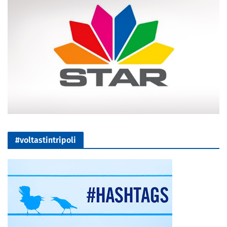
#voltastintripoli