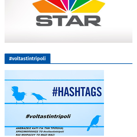
#voltastintripoli