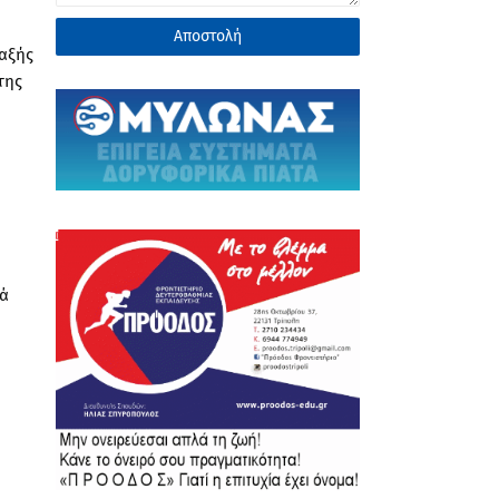
αξής
της
λά