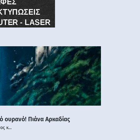
νό ουρανό! Πιάνα Αρκαδίας
νος κ…