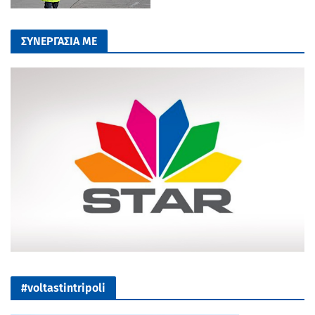
ΣΥΝΕΡΓΑΣΙΑ ΜΕ
#voltastintripoli