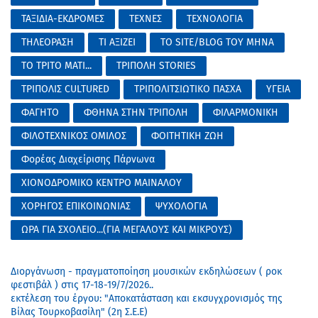
ΤΑΞΙΔΙΑ-ΕΚΔΡΟΜΕΣ
ΤΕΧΝΕΣ
ΤΕΧΝΟΛΟΓΙΑ
ΤΗΛΕΟΡΑΣΗ
ΤΙ ΑΞΙΖΕΙ
ΤΟ SITE/BLOG ΤΟΥ ΜΗΝΑ
ΤΟ ΤΡΙΤΟ ΜΑΤΙ...
ΤΡΙΠΟΛΗ STORIES
ΤΡΙΠΟΛΙΣ CULTURED
ΤΡΙΠΟΛΙΤΣΙΩΤΙΚΟ ΠΑΣΧΑ
ΥΓΕΙΑ
ΦΑΓΗΤΟ
ΦΘΗΝΑ ΣΤΗΝ ΤΡΙΠΟΛΗ
ΦΙΛΑΡΜΟΝΙΚΗ
ΦΙΛΟΤΕΧΝΙΚΟΣ ΟΜΙΛΟΣ
ΦΟΙΤΗΤΙΚΗ ΖΩΗ
Φορέας Διαχείρισης Πάρνωνα
ΧΙΟΝΟΔΡΟΜΙΚΟ ΚΕΝΤΡΟ ΜΑΙΝΑΛΟΥ
ΧΟΡΗΓΟΣ ΕΠΙΚΟΙΝΩΝΙΑΣ
ΨΥΧΟΛΟΓΙΑ
ΩΡΑ ΓΙΑ ΣΧΟΛΕΙΟ...(ΓΙΑ ΜΕΓΑΛΟΥΣ ΚΑΙ ΜΙΚΡΟΥΣ)
Διοργάνωση - πραγματοποίηση μουσικών εκδηλώσεων ( ροκ
φεστιβάλ ) στις 17-18-19/7/2026..
εκτέλεση του έργου: "Αποκατάσταση και εκσυγχρονισμός της
Βίλας Τουρκοβασίλη" (2η Σ.Ε.Ε)