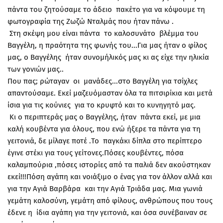
πάντα του ζητούσαμε το άδειο πακέτο για να κόψουμε τη
φωτογραφία της Ζωζώ Νταλμάς που ήταν πάνω .
Στη σκέψη μου είναι πάντα το καλοσυνάτο βλέμμα του
Βαγγέλη, η πραότητα της φωνής του...Για μας ήταν ο φίλος
μας, ο Βαγγέλης ήταν συνομήλικός μας κι ας είχε την ηλικία
των γονιών μας..
Που πας; ρώταγαν οι μανάδες...στο Βαγγέλη για τσίχλες
απαντούσαμε. Εκεί μαζευόμασταν όλα τα πιτσιρίκια και μετά
ίσια για τις κούνιες για το κρυφτό και το κυνηγητό μας.
Κι ο περιπτεράς μας ο Βαγγέλης, ήταν πάντα εκεί, με μια
καλή κουβέντα για όλους, που ενώ ήξερε τα πάντα για τη
γειτονιά, δε μίλαγε ποτέ .Το παγκάκι δίπλα στο περίπτερο
έγινε στέκι για τους γείτονες.Πόσες κουβέντες, πόσα
καλαμπούρια ,πόσες ιστορίες από τα παλιά δεν ακούστηκαν
εκεί!!!Πόση αγάπη και νοιάξιμο ο ένας για τον άλλον αλλά και
για την Αγιά Βαρβάρα και την Αγιά Τριάδα μας. Μια γωνιά
γεμάτη καλοσύνη, γεμάτη από φίλους, ανθρώπους που τους
έδενε η ίδια αγάπη για την γειτονιά, και όσα συνέβαιναν σε