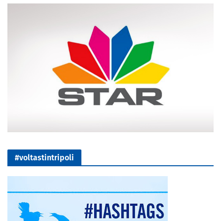
#voltastintripoli