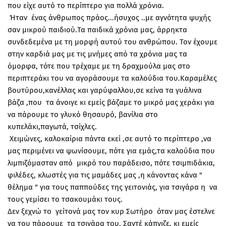
που είχε αυτό το περίπτερο για πολλά χρόνια.
Ήταν ένας άνθρωπος πράος...ήσυχος ..με αγνότητα ψυχής
σαν μικρού παιδιού.Τα παιδικά χρόνια μας, άρρηκτα
συνδεδεμένα με τη μορφή αυτού του ανθρώπου. Τον έχουμε
στην καρδιά μας με τις μνήμες από τα χρόνια μας τα
όμορφα, τότε που τρέχαμε με τη δραχμούλα μας στο
περιπτεράκι του να αγοράσουμε τα καλούδια του.Καραμέλες
βουτύρου,κανέλλας και γαρύφαλλου,σε κείνα τα γυάλινα
βάζα ,που τα άνοιγε κι εμείς βάζαμε το μικρό μας χεράκι για
να πάρουμε το γλυκό θησαυρό, βανίλια στο
κυπελάκι,παγωτά, τσίχλες.
Χειμώνες, καλοκαίρια πάντα εκεί ,σε αυτό το περίπτερο ,να
μας περιμένει να ψωνίσουμε, πότε για εμάς,τα καλούδια που
λιμπιζόμασταν από μικρό του παράδεισο, πότε τσιμπιδάκια,
φιλέδες, κλωστές για τις μαμάδες μας ,η κάνοντας κάνα "
θέλημα " για τους παππούδες της γειτονιάς, για τσιγάρα η να
τους γεμίσει το τσακουμάκι τους.
Δεν ξεχνώ το γείτονά μας τον κυρ Σωτήρο όταν μας έστελνε
να του πάρουμε τα τσιγάρα του, Σαντέ κάπνιζε, κι εμείς