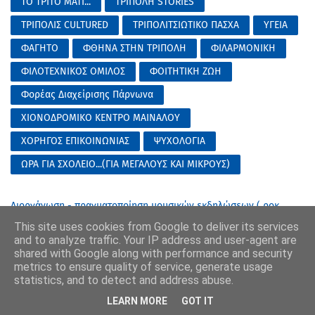
ΤΟ ΤΡΙΤΟ ΜΑΤΙ...
ΤΡΙΠΟΛΗ STORIES
ΤΡΙΠΟΛΙΣ CULTURED
ΤΡΙΠΟΛΙΤΣΙΩΤΙΚΟ ΠΑΣΧΑ
ΥΓΕΙΑ
ΦΑΓΗΤΟ
ΦΘΗΝΑ ΣΤΗΝ ΤΡΙΠΟΛΗ
ΦΙΛΑΡΜΟΝΙΚΗ
ΦΙΛΟΤΕΧΝΙΚΟΣ ΟΜΙΛΟΣ
ΦΟΙΤΗΤΙΚΗ ΖΩΗ
Φορέας Διαχείρισης Πάρνωνα
ΧΙΟΝΟΔΡΟΜΙΚΟ ΚΕΝΤΡΟ ΜΑΙΝΑΛΟΥ
ΧΟΡΗΓΟΣ ΕΠΙΚΟΙΝΩΝΙΑΣ
ΨΥΧΟΛΟΓΙΑ
ΩΡΑ ΓΙΑ ΣΧΟΛΕΙΟ...(ΓΙΑ ΜΕΓΑΛΟΥΣ ΚΑΙ ΜΙΚΡΟΥΣ)
Διοργάνωση - πραγματοποίηση μουσικών εκδηλώσεων ( ροκ
φεστιβάλ ) στις 17-18-19/7/2026..
This site uses cookies from Google to deliver its services
εκτέλεση του έργου: "Αποκατάσταση και εκσυγχρονισμός της
and to analyze traffic. Your IP address and user-agent are
Βίλας Τουρκοβασίλη" (2η Σ.Ε.Ε)
shared with Google along with performance and security
Προμήθεια υγρών καυσίμων και λιπαντικών για την εξυπηρέτηση
metrics to ensure quality of service, generate usage
των λειτουργικών αναγκών του Δήμου Τρίπολης μηνός Μαϊου
statistics, and to detect and address abuse.
2026 (Σύμβαση με αρ. 28345/02-09-2024)
Παροχή κτηνιατρικών υπηρεσιών στα πλαίσια του προγράμματος
LEARN MORE
GOT IT
προστασίας αδέσποτων ζώων στο ενδιαίτημα του Δήμου Τρίπολης