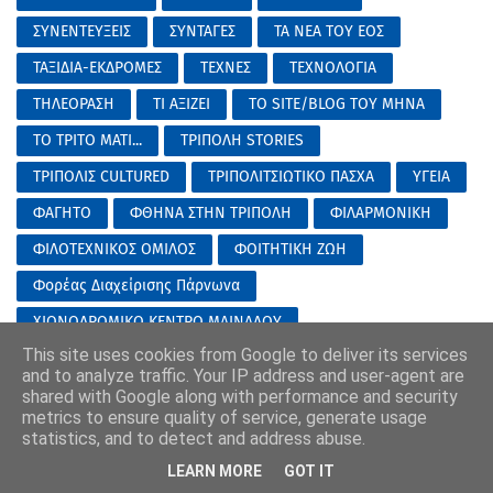
ΣΥΝΕΝΤΕΥΞΕΙΣ
ΣΥΝΤΑΓΕΣ
ΤΑ ΝΕΑ ΤΟΥ ΕΟΣ
ΤΑΞΙΔΙΑ-ΕΚΔΡΟΜΕΣ
ΤΕΧΝΕΣ
ΤΕΧΝΟΛΟΓΙΑ
ΤΗΛΕΟΡΑΣΗ
ΤΙ ΑΞΙΖΕΙ
ΤΟ SITE/BLOG ΤΟΥ ΜΗΝΑ
ΤΟ ΤΡΙΤΟ ΜΑΤΙ...
ΤΡΙΠΟΛΗ STORIES
ΤΡΙΠΟΛΙΣ CULTURED
ΤΡΙΠΟΛΙΤΣΙΩΤΙΚΟ ΠΑΣΧΑ
ΥΓΕΙΑ
ΦΑΓΗΤΟ
ΦΘΗΝΑ ΣΤΗΝ ΤΡΙΠΟΛΗ
ΦΙΛΑΡΜΟΝΙΚΗ
ΦΙΛΟΤΕΧΝΙΚΟΣ ΟΜΙΛΟΣ
ΦΟΙΤΗΤΙΚΗ ΖΩΗ
Φορέας Διαχείρισης Πάρνωνα
ΧΙΟΝΟΔΡΟΜΙΚΟ ΚΕΝΤΡΟ ΜΑΙΝΑΛΟΥ
This site uses cookies from Google to deliver its services
ΧΟΡΗΓΟΣ ΕΠΙΚΟΙΝΩΝΙΑΣ
ΨΥΧΟΛΟΓΙΑ
and to analyze traffic. Your IP address and user-agent are
ΩΡΑ ΓΙΑ ΣΧΟΛΕΙΟ...(ΓΙΑ ΜΕΓΑΛΟΥΣ ΚΑΙ ΜΙΚΡΟΥΣ)
shared with Google along with performance and security
metrics to ensure quality of service, generate usage
statistics, and to detect and address abuse.
Διοργάνωση - πραγματοποίηση μουσικών εκδηλώσεων ( ροκ
LEARN MORE
GOT IT
φεστιβάλ ) στις 17-18-19/7/2026..