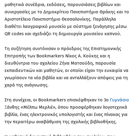
μαθητικά συνέδρια, εκδόσεις, παρουσιάσεις βιβλίων και
συνεργασίες με το
Δημοκρίτειο Πανεπιστήμιο Θράκης
και το
Αριστοτέλειο Πανεπιστήμιο Θεσσαλονίκης
. Παράλληλα
διαθέτει
λαογραφικό μουσείο
με σύστημα ξενάγησης μέσω
QR codes και σχεδιάζει τη δημιουργία
μουσείου καπνού
.
Τη συζήτηση συντόνισαν ο πρόεδρος της Επιστημονικής
Επιτροπής των Bookmarkers
Νίκος Α. Κούκης
και η
διευθύντρια του σχολείου
Ζήνα Ματσούδη
, παρουσία
εκπαιδευτικών και μαθητών, οι οποίοι είχαν την ευκαιρία να
γνωρίσουν τα νέα βιβλία και να ανταλλάξουν απόψεις για τη
χαρά της ανάγνωσης.
Στη συνέχεια, οι Bookmarkers επισκέφθηκαν το
3ο
Γυμνάσιο
Ξάνθης «Μέλπω Μερλιέ»
, όπου προσφέρθηκαν λογοτεχνικά
βιβλία, ένας
ηλεκτρονικός υπολογιστής
και ένας
πίνακας
για
την περαιτέρω αναβάθμιση της σχολικής βιβλιοθήκης.