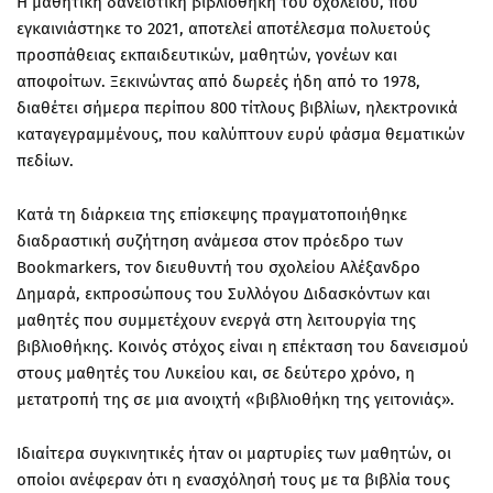
Η μαθητική
δανειστική βιβλιοθήκη
του σχολείου, που
εγκαινιάστηκε το 2021, αποτελεί αποτέλεσμα πολυετούς
προσπάθειας εκπαιδευτικών, μαθητών, γονέων και
αποφοίτων. Ξεκινώντας από δωρεές ήδη από το 1978,
διαθέτει σήμερα περίπου
800 τίτλους βιβλίων
, ηλεκτρονικά
καταγεγραμμένους, που καλύπτουν ευρύ φάσμα θεματικών
πεδίων.
Κατά τη διάρκεια της επίσκεψης πραγματοποιήθηκε
διαδραστική συζήτηση ανάμεσα στον πρόεδρο των
Bookmarkers, τον διευθυντή του σχολείου
Αλέξανδρο
Δημαρά
, εκπροσώπους του Συλλόγου Διδασκόντων και
μαθητές που συμμετέχουν ενεργά στη λειτουργία της
βιβλιοθήκης. Κοινός στόχος είναι η επέκταση του δανεισμού
στους μαθητές του Λυκείου και, σε δεύτερο χρόνο, η
μετατροπή της σε μια ανοιχτή
«βιβλιοθήκη της γειτονιάς»
.
Ιδιαίτερα συγκινητικές ήταν οι μαρτυρίες των μαθητών, οι
οποίοι ανέφεραν ότι η ενασχόλησή τους με τα
βιβλία
τους