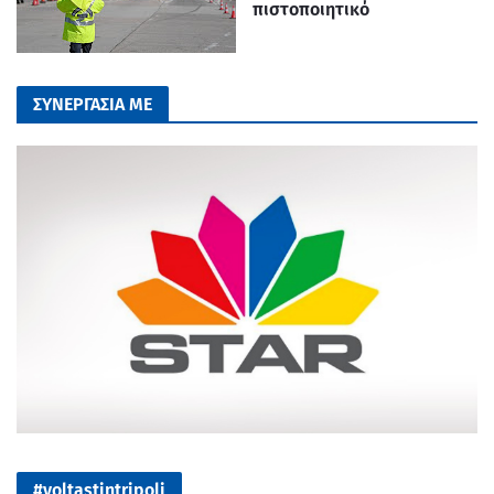
πιστοποιητικό
ΣΥΝΕΡΓΑΣΙΑ ΜΕ
#voltastintripoli