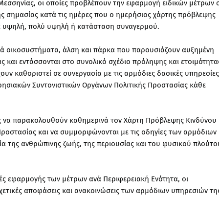
 Μεσσηνίας, οι οποίες προβλέπουν την εφαρμογή ειδικών μέτρων 
κής σημασίας κατά τις ημέρες που ο ημερήσιος χάρτης πρόβλεψης
σε υψηλή, πολύ υψηλή ή κατάσταση συναγερμού.
ικά οικοσυστήματα, άλση και πάρκα που παρουσιάζουν αυξημένη
 και εντάσσονται στο συνολικό σχέδιο πρόληψης και ετοιμότητα
χουν καθοριστεί σε συνεργασία με τις αρμόδιες δασικές υπηρεσίες
ιρησιακών Συντονιστικών Οργάνων Πολιτικής Προστασίας κάθε
ες να παρακολουθούν καθημερινά τον Χάρτη Πρόβλεψης Κινδύνου
 Προστασίας και να συμμορφώνονται με τις οδηγίες των αρμόδιων
α της ανθρώπινης ζωής, της περιουσίας και του φυσικού πλούτο
χές εφαρμογής των μέτρων ανά Περιφερειακή Ενότητα, οι
χετικές αποφάσεις και ανακοινώσεις των αρμόδιων υπηρεσιών τη