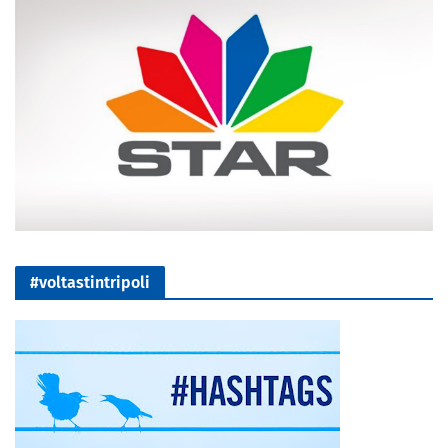
#voltastintripoli