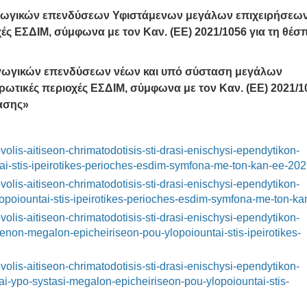
γωγικών επενδύσεων Υφιστάμενων μεγάλων επιχειρήσεω
ές ΕΣΔΙΜ, σύμφωνα με τον Καν. (ΕΕ) 2021/1056 για τη θέσ
γωγικών επενδύσεων νέων και υπό σύσταση μεγάλων
ρωτικές περιοχές ΕΣΔΙΜ, σύμφωνα με τον Καν. (ΕΕ) 2021/1
βασης»
volis
-
aitiseon
-
chrimatodotisis
-
sti
-
drasi
-
enischysi
-
ependytikon
-
ai
-
stis
-
ipeirotikes
-
perioches
-
esdim
-
symfona
-
me
-
ton
-
kan
-
ee
-202
volis-aitiseon-chrimatodotisis-sti-drasi-enischysi-ependytikon-
poiountai-stis-ipeirotikes-perioches-esdim-symfona-me-ton-ka
volis-aitiseon-chrimatodotisis-sti-drasi-enischysi-ependytikon-
on-megalon-epicheiriseon-pou-ylopoiountai-stis-ipeirotikes-
volis-aitiseon-chrimatodotisis-sti-drasi-enischysi-ependytikon-
-ypo-systasi-megalon-epicheiriseon-pou-ylopoiountai-stis-