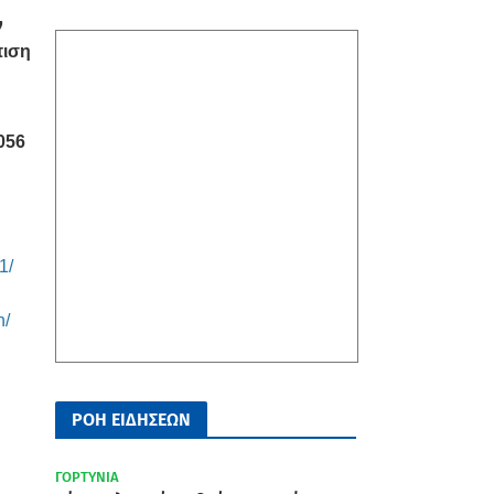
ν
πιση
056
1/
n/
ΡΟΗ ΕΙΔΗΣΕΩΝ
ΓΟΡΤΥΝΙΑ