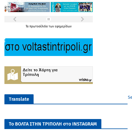
Τα
πρωτοσέλιδα
των
εφημερίδων
Se
Translate
Το ΒΟΛΤΑ ΣΤΗΝ ΤΡΙΠΟΛΗ στο INSTAGRAM