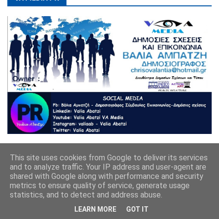
This site uses cookies from Google to deliver its services
and to analyze traffic. Your IP address and user-agent are
shared with Google along with performance and security
metrics to ensure quality of service, generate usage
statistics, and to detect and address abuse.
Ενημερωτικό site της Αρκαδίας- voltastintripoli@gmail.com
LEARN MORE
GOT IT