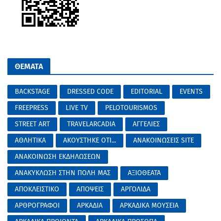
ΘΕΜΑΤΑ
BACKSTAGE
DRESSED CODE
EDITORIAL
EVENTS
FREEPRESS
LIVE TV
PELOTOURISMOS
STREET ART
TRAVELARCADIA
ΑΓΓΕΛΙΕΣ
ΑΘΛΗΤΙΚΑ
ΑΚΟΥΣΤΗΚΕ ΟΤΙ...
ΑΝΑΚΟΙΝΩΣΕΙΣ SITE
ΑΝΑΚΟΙΝΩΣΗ ΕΚΔΗΛΩΣΕΩΝ
ΑΝΑΚΥΚΛΩΣΗ ΣΤΗΝ ΠΟΛΗ ΜΑΣ
ΑΞΙΟΘΕΑΤΑ
ΑΠΟΚΛΕΙΣΤΙΚΟ
ΑΠΟΨΕΙΣ
ΑΡΓΟΛΙΔΑ
ΑΡΘΡΟΓΡΑΦΟΙ
ΑΡΚΑΔΙΑ
ΑΡΚΑΔΙΚΑ ΜΟΥΣΕΙΑ